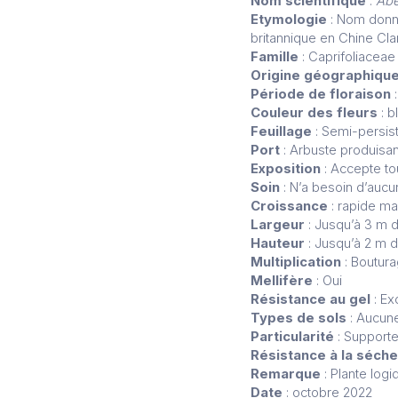
Nom scientifique
:
Abe
Etymologie
: Nom donn
britannique en Chine Cl
Famille
: Caprifoliaceae
Origine géographiqu
Période de floraison
:
Couleur des fleurs
: b
Feuillage
: Semi-persis
Port
: Arbuste produis
Exposition
: Accepte tou
Soin
: N’a besoin d’auc
Croissance
: rapide mai
Largeur
: Jusqu’à 3 m d
Hauteur
: Jusqu’à 2 m d
Multiplication
: Boutura
Mellifère
: Oui
Résistance au gel
: Ex
Types de sols
: Aucune
Particularité
: Supporte
Résistance à la séch
Remarque
: Plante logi
Date
: octobre 2022