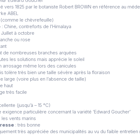
lia
‘Edward Goucher’
é vers 1825 par le botaniste Robert BROWN en référence au méde
arke ABEL
 (comme le chèvrefeuille)
e
: Chine, contreforts de l’Himalaya
 Juillet à octobre
lanche ou rose
tant
ant de nombreuses branches arquées
tes les solutions mais apprécie le soleil
un arrosage même lors des canicules
s tolère très bien une taille sévère après la floraison
e large (voire plus en l’absence de taille)
e haut
ge très facile
cellente (jusqu’à – 15 °C)
 exigence particulière concernant la variété ‘Edward Goucher’
 les vents marins
eresse
: très bonne
quement très appréciée des municipalités au vu du faible entretien 