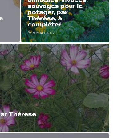
annuelles, vivaces,
sauvages pour le
potager, par
e
Thérèse, à
compléter…
9 mars 2017
 par Thérèse