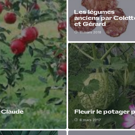
Les légumes
anciens par Colett
et Gérard
11 mars 2018
r Claude
Fleurir le potager
6 mars 2017