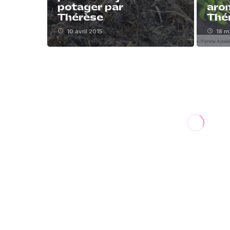
potager par
aro
Thérèse
Thé
10 avril 2015
18 m
La culture des choux par Jean 
7 septembre 2014