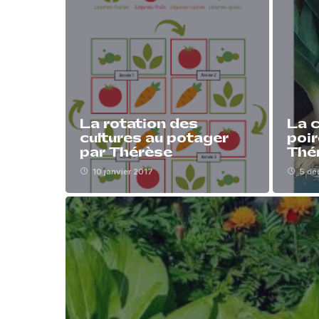
La rotation des
La c
cultures au potager
poir
par Thérèse
Thé
10 janvier 2017
5 dé