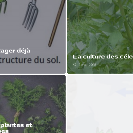
otager déjà
La culture des céle
2 mai 2015
plantes et
bes