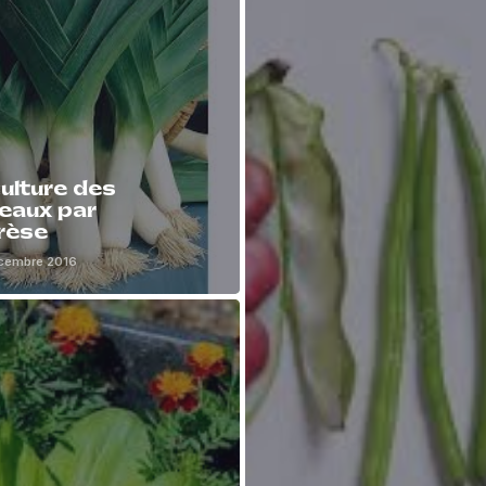
ulture des
eaux par
rèse
cembre 2016