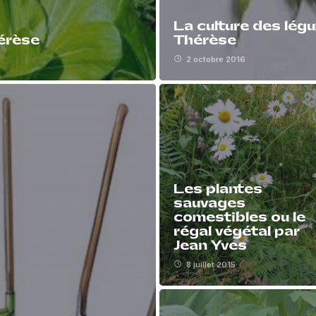
La culture des légu
érèse
Thérèse
2 octobre 2016
Les plantes
sauvages
comestibles ou le
régal végétal par
Jean Yves
8 juillet 2015