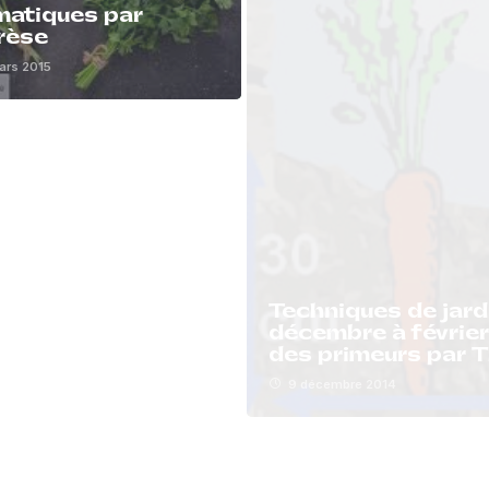
matiques par
rèse
ars 2015
Techniques de jard
décembre à février
Yves
des primeurs par 
9 décembre 2014