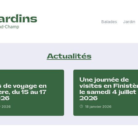
Balades
Jardin
Actualités
Une journée de
s de voyage en
visites en Finistè
re, du 15 au 17
le samedi 4 juillet
026
2026
er 2026
18 janvier 2026