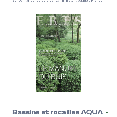
Le manuel du buis par Lymm Batorf, éd.Ebts France
Bassins et rocailles AQUA