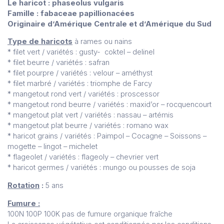
Le haricot : phaseolus vulgaris
Famille : fabaceae papillionacées
Originaire d’Amérique Centrale et d’Amérique du Sud
Type de haricots
à rames ou nains
* filet vert / variétés : gusty- coktel – delinel
* filet beurre / variétés : safran
* filet pourpre / variétés : velour – améthyst
* filet marbré / variétés : triomphe de Farcy
* mangetout rond vert / variétés : proscessor
* mangetout rond beurre / variétés : maxid’or – rocquencourt
* mangetout plat vert / variétés : nassau – artémis
* mangetout plat beurre / variétés : romano wax
* haricot grains / variétés : Paimpol – Cocagne – Soissons –
mogette – lingot – michelet
* flageolet / variétés : flageoly – chevrier vert
* haricot germes / variétés : mungo ou pousses de soja
Rotation
:
5 ans
Fumure :
100N 100P 100K pas de fumure organique fraîche