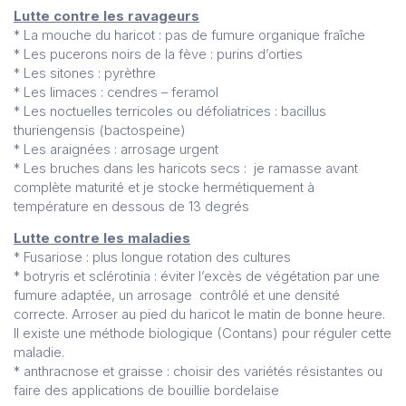
Lutte contre les ravageurs
* La mouche du haricot : pas de fumure organique fraîche
* Les pucerons noirs de la fève : purins d’orties
* Les sitones : pyrèthre
* Les limaces : cendres – feramol
* Les noctuelles terricoles ou défoliatrices : bacillus
thuriengensis (bactospeine)
* Les araignées : arrosage urgent
* Les bruches dans les haricots secs : je ramasse avant
complète maturité et je stocke hermétiquement à
température en dessous de 13 degrés
Lutte contre les maladies
* Fusariose : plus longue rotation des cultures
* botryris et sclérotinia : éviter l’excès de végétation par une
fumure adaptée, un arrosage contrôlé et une densité
correcte. Arroser au pied du haricot le matin de bonne heure.
Il existe une méthode biologique (Contans) pour réguler cette
maladie.
* anthracnose et graisse : choisir des variétés résistantes ou
faire des applications de bouillie bordelaise