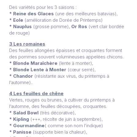
Des variétés pour les 3 saisons :
* Reine des Glaces
(une des meilleures batavias),
* Eole
(amélioration de Dorée de Printemps)
* Nauplus
(grosse pomme),
Or Ros
(vert clair bordée
de rouge)
3 Les romaines
Des feuilles allongées épaisses et croquantes forment
des pommes souvent volumineuses appelées chicons.
* Blonde Maraîchère
(lente à monter),
* Blonde Lente à Monter
(cœur serré),
* Chandor
(résistante aux virus, du printemps à
l’automne)..
4 Les feuilles de chêne
Vertes, rouges ou brunes, à cultiver du printemps à
l’automne, des feuilles découpées, croquantes.
* Salad Bowl
(très décorative),
* Kipling
(+++, récolte de juin à septembre),
* Gourmandine
( comme son nom l’indique)
* Panisse
(supporte bien la chaleur),