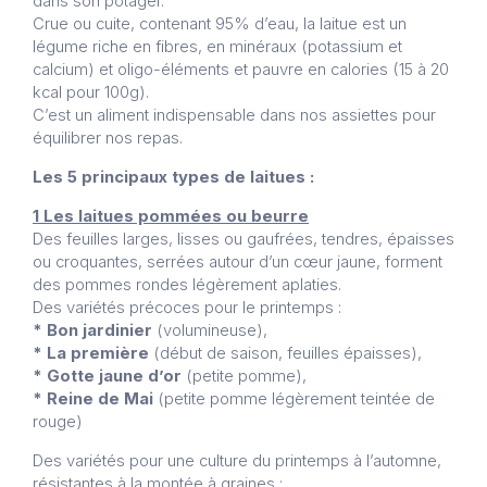
dans son potager.
Crue ou cuite, contenant 95% d’eau, la laitue est un
légume riche en fibres, en minéraux (potassium et
calcium) et oligo-éléments et pauvre en calories (15 à 20
kcal pour 100g).
C’est un aliment indispensable dans nos assiettes pour
équilibrer nos repas.
Les 5 principaux types de laitues :
1 Les laitues pommées ou beurre
Des feuilles larges, lisses ou gaufrées, tendres, épaisses
ou croquantes, serrées autour d’un cœur jaune, forment
des pommes rondes légèrement aplaties.
Des variétés précoces pour le printemps :
* Bon jardinier
(volumineuse),
* La première
(début de saison, feuilles épaisses),
* Gotte jaune d’or
(petite pomme),
* Reine de Mai
(petite pomme légèrement teintée de
rouge)
Des variétés pour une culture du printemps à l’automne,
résistantes à la montée à graines :