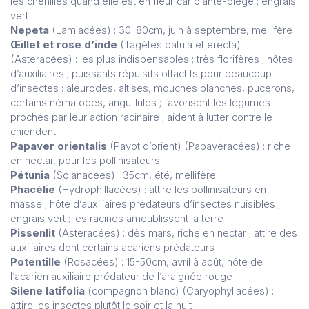
les chenilles quand elle est en fleur car plante-piège ; engrais
vert
Nepeta
(Lamiacées) : 30-80cm, juin à septembre, mellifère
Œillet et rose d’inde
(Tagètes patula et erecta)
(Asteracées) : les plus indispensables ; très florifères ; hôtes
d’auxiliaires ; puissants répulsifs olfactifs pour beaucoup
d’insectes : aleurodes, altises, mouches blanches, pucerons,
certains nématodes, anguillules ; favorisent les légumes
proches par leur action racinaire ; aident à lutter contre le
chiendent
Papaver orientalis
(Pavot d’orient) (Papavéracées) : riche
en nectar, pour les pollinisateurs
Pétunia
(Solanacées) : 35cm, été, mellifère
Phacélie
(Hydrophillacées) : attire les pollinisateurs en
masse ; hôte d’auxiliaires prédateurs d’insectes nuisibles ;
engrais vert ; les racines ameublissent la terre
Pissenlit
(Asteracées) : dès mars, riche en nectar ; attire des
auxiliaires dont certains acariens prédateurs
Potentille
(Rosacées) : 15-50cm, avril à août, hôte de
l’acarien auxiliaire prédateur de l’araignée rouge
Silene latifolia
(compagnon blanc) (Caryophyllacées) :
attire les insectes plutôt le soir et la nuit