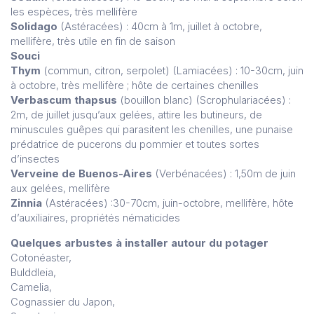
les espèces, très mellifère
Solidago
(Astéracées) : 40cm à 1m, juillet à octobre,
mellifère, très utile en fin de saison
Souci
Thym
(commun, citron, serpolet) (Lamiacées) : 10-30cm, juin
à octobre, très mellifère ; hôte de certaines chenilles
Verbascum thapsus
(bouillon blanc) (Scrophulariacées) :
2m, de juillet jusqu’aux gelées, attire les butineurs, de
minuscules guêpes qui parasitent les chenilles, une punaise
prédatrice de pucerons du pommier et toutes sortes
d’insectes
Verveine de Buenos-Aires
(Verbénacées) : 1,50m de juin
aux gelées, mellifère
Zinnia
(Astéracées) :30-70cm, juin-octobre, mellifère, hôte
d’auxiliaires, propriétés nématicides
Quelques arbustes à installer autour du potager
Cotonéaster,
Bulddleia,
Camelia,
Cognassier du Japon,