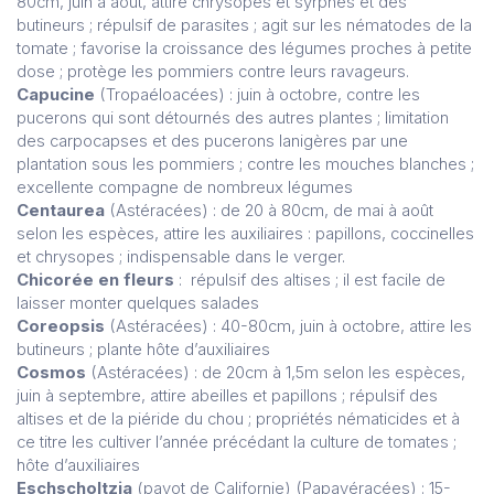
80cm, juin à août, attire chrysopes et syrphes et des
butineurs ; répulsif de parasites ; agit sur les nématodes de la
tomate ; favorise la croissance des légumes proches à petite
dose ; protège les pommiers contre leurs ravageurs.
Capucine
(Tropaéloacées) : juin à octobre, contre les
pucerons qui sont détournés des autres plantes ; limitation
des carpocapses et des pucerons lanigères par une
plantation sous les pommiers ; contre les mouches blanches ;
excellente compagne de nombreux légumes
Centaurea
(Astéracées) : de 20 à 80cm, de mai à août
selon les espèces, attire les auxiliaires : papillons, coccinelles
et chrysopes ; indispensable dans le verger.
Chicorée en fleurs
: répulsif des altises ; il est facile de
laisser monter quelques salades
Coreopsis
(Astéracées) : 40-80cm, juin à octobre, attire les
butineurs ; plante hôte d’auxiliaires
Cosmos
(Astéracées) : de 20cm à 1,5m selon les espèces,
juin à septembre, attire abeilles et papillons ; répulsif des
altises et de la piéride du chou ; propriétés nématicides et à
ce titre les cultiver l’année précédant la culture de tomates ;
hôte d’auxiliaires
Eschscholtzia
(pavot de Californie) (Papavéracées) : 15-