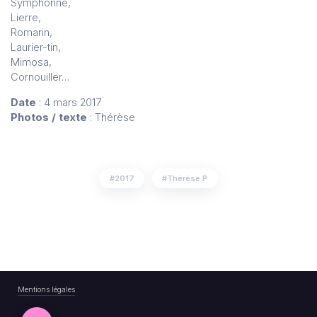
Symphorine,
Lierre,
Romarin,
Laurier-tin,
Mimosa,
Cornouiller…
Date
: 4 mars 2017
Photos / texte
: Thérèse
2017
Thérèse P
Mentions légales