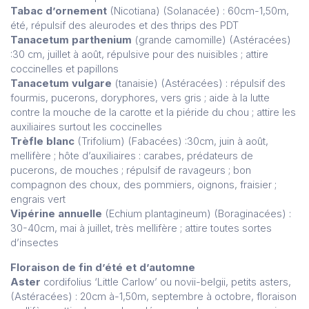
Tabac d’ornement
(Nicotiana) (Solanacée) : 60cm-1,50m,
été, répulsif des aleurodes et des thrips des PDT
Tanacetum parthenium
(grande camomille) (Astéracées)
:30 cm, juillet à août, répulsive pour des nuisibles ; attire
coccinelles et papillons
Tanacetum vulgare
(tanaisie) (Astéracées) : répulsif des
fourmis, pucerons, doryphores, vers gris ; aide à la lutte
contre la mouche de la carotte et la piéride du chou ; attire les
auxiliaires surtout les coccinelles
Trèfle blanc
(Trifolium) (Fabacées) :30cm, juin à août,
mellifère ; hôte d’auxiliaires : carabes, prédateurs de
pucerons, de mouches ; répulsif de ravageurs ; bon
compagnon des choux, des pommiers, oignons, fraisier ;
engrais vert
Vipérine annuelle
(Echium plantagineum) (Boraginacées) :
30-40cm, mai à juillet, très mellifère ; attire toutes sortes
d’insectes
Floraison de fin d’été et d’automne
Aster
cordifolius ‘Little Carlow’ ou novii-belgii, petits asters,
(Astéracées) : 20cm à-1,50m, septembre à octobre, floraison