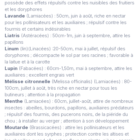
possède des effets répulsifs contre les nuisibles des fruitiers
et les doryphores
Lavande
(Lamiacées) : 50cm, juin à août, riche en nectar
pour les pollinisateurs et les auxiliaires ; répulsif contre les
fourmis et certains indésirables
Liatris
(Astéracées) : 50cm-1m, juin à septembre, attire les
papillons
Linum
(lin)(Linacées) :20-50cm, mai à juillet, répulsif des
doryphores ; décompacte le sol par ses racines ; favorable à
la laitue et à la carotte
Lupin
(Fabacées) : 60cm-1,50m, mai à septembre, attire les
auxiliaires ; excellent engrais vert
Mélisse citronnelle
(Melissa officinalis) (Lamiacées) : 80-
100cm, juillet à août, très riche en nectar pour tous les
butineurs ; attention à la propagation
Menthe
(Lamiacées) : 60cm, juillet-août, attire de nombreux
insectes : abeilles, bourdons, papillons, auxiliaires prédateurs
; répulsif des fourmis, des pucerons noirs, de la piéride du
chou ; à installer au verger ; attention à son développement
Moutarde
(Brassicacées) : attire les pollinisateurs et les
auxiliaires dont les syrphes ; protection contre les altises et