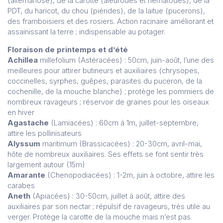
(alternariose), de la carotte (aleurodes et nématodes), de la
PDT, du haricot, du chou (piérides), de la laitue (pucerons),
des framboisiers et des rosiers. Action racinaire améliorant et
assainissant la terre ; indispensable au potager.
Floraison de printemps et d’été
Achillea
millefolium (Astéracées) : 50cm, juin-août, l’une des
meilleures pour attirer butineurs et auxiliaires (chrysopes,
coccinelles, syrphes, guêpes, parasites du puceron, de la
cochenille, de la mouche blanche) ; protège les pommiers de
nombreux ravageurs ; réservoir de graines pour les oiseaux
en hiver
Agastache
(Lamiacées) : 60cm à 1m, juillet-septembre,
attire les pollinisateurs
Alyssum
maritimum (Brassicacées) : 20-30cm, avril-mai,
hôte de nombreux auxiliaires. Ses effets se font sentir très
largement autour (15m)
Amarante
(Chenopodiacées) : 1-2m, juin à octobre, attire les
carabes
Aneth
(Apiacées) : 30-50cm, juillet à août, attire des
auxiliaires par son nectar ; répulsif de ravageurs, très utile au
verger. Protège la carotte de la mouche mais n’est pas