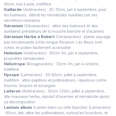
40cm, mai à août, mellifère
Gaillarde
(Astéracées) : 20-70cm, juin à septembre, pour
les butineurs ; détruit les nématodes nuisibles par ses
sécrétions racinaires
Géranium
(Géraniacées) : attire des butineurs et des
auxiliaires prédateurs de la mouche blanche et d’acariens
Géranium Herbe à Robert
(Géraniacées) : plante sauvage
pas envahissante à très longue floraison. Les fleurs sont
riches en pollen facilement accessible
Helenium
(Astéracées) : 60cm-1m, juin à septembre,
propriétés nématicides
Héliotrope
(Boraginacées) : 30cm-1m, juin à octobre,
mellifère
Hysope
(Lamiacées) : 30-60cm, juillet à septembre,
mellifère ; attire papillons et pollinisateurs ; répulsive contre
fourmis, limaces et escargots
Laiteron
(Astéracées) : 30cm-1,50m, juillet à septembre,
dite mauvaise herbe, répulsif d’insectes et nématicide après
sa décomposition
Lamium album
(Lamier blanc ou ortie blanche) (Lamiacées)
: 60cm, été, attire les pollinisateurs, surtout les bourdons, et