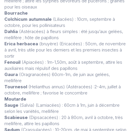
mellifère ; attire les syrphes dévoreurs de pucerons ; graines
pour les oiseaux
Bourrache
Colchicum autumnale
(Liliacées) : 10cm, septembre à
octobre, pour les pollinisateurs
Dahlia
(Astéracées) à fleurs simples : été jusqu’aux gelées,
mellifère ; hôte de papillons
Erica herbacea
(bruyère) (Ericacées) : 50cm, de novembre
à avril, très utile pour les derniers et les premiers insectes à
sortir
Fenouil
(Apiacées) : 1m-1,50m, août à septembre, attire les
auxiliaires mais répulsif des papillons
Gaura
(Oragranacées) 60cm-1m, de juin aux gelées,
mellifère
Tournesol
(Helianthus annus) (Astéracées) :2-4m, juillet à
octobre, mellifère ; favorise le concombre
Moutarde
Sauge
(Salvia) (Lamiacées) : 60cm à 1m, juin à décembre
selon les variétés, mellifère
Scabieuse
(Dipsacacées) : 20 à 80cm, avril à octobre, très
mellifère, attire les papillons
Sedum
(Crassulacées) : 10-20cm, de mai à septembre selon