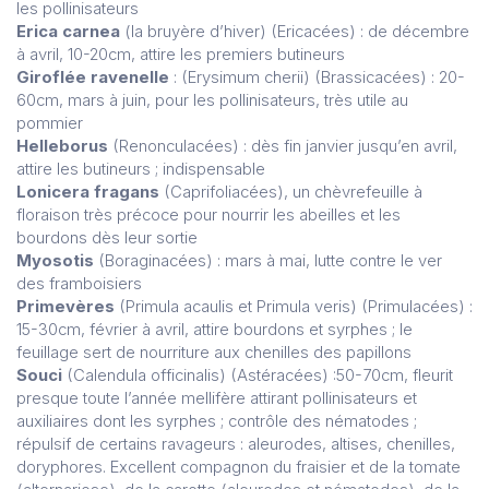
les pollinisateurs
Erica carnea
(la bruyère d’hiver) (Ericacées) : de décembre
à avril, 10-20cm, attire les premiers butineurs
Giroflée ravenelle
: (Erysimum cherii) (Brassicacées) : 20-
60cm, mars à juin, pour les pollinisateurs, très utile au
pommier
Helleborus
(Renonculacées) : dès fin janvier jusqu’en avril,
attire les butineurs ; indispensable
Lonicera fragans
(Caprifoliacées), un chèvrefeuille à
floraison très précoce pour nourrir les abeilles et les
bourdons dès leur sortie
Myosotis
(Boraginacées) : mars à mai, lutte contre le ver
des framboisiers
Primevères
(Primula acaulis et Primula veris) (Primulacées) :
15-30cm, février à avril, attire bourdons et syrphes ; le
feuillage sert de nourriture aux chenilles des papillons
Souci
(Calendula officinalis) (Astéracées) :50-70cm, fleurit
presque toute l’année mellifère attirant pollinisateurs et
auxiliaires dont les syrphes ; contrôle des nématodes ;
répulsif de certains ravageurs : aleurodes, altises, chenilles,
doryphores. Excellent compagnon du fraisier et de la tomate