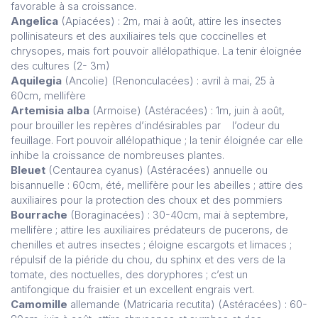
favorable à sa croissance.
Angelica
(Apiacées) : 2m, mai à août, attire les insectes
pollinisateurs et des auxiliaires tels que coccinelles et
chrysopes, mais fort pouvoir allélopathique. La tenir éloignée
des cultures (2- 3m)
Aquilegia
(Ancolie) (Renonculacées) : avril à mai, 25 à
60cm, mellifère
Artemisia alba
(Armoise) (Astéracées) : 1m, juin à août,
pour brouiller les repères d’indésirables par l’odeur du
feuillage. Fort pouvoir allélopathique ; la tenir éloignée car elle
inhibe la croissance de nombreuses plantes.
Bleuet
(Centaurea cyanus) (Astéracées) annuelle ou
bisannuelle : 60cm, été, mellifère pour les abeilles ; attire des
auxiliaires pour la protection des choux et des pommiers
Bourrache
(Boraginacées) : 30-40cm, mai à septembre,
mellifère ; attire les auxiliaires prédateurs de pucerons, de
chenilles et autres insectes ; éloigne escargots et limaces ;
répulsif de la piéride du chou, du sphinx et des vers de la
tomate, des noctuelles, des doryphores ; c’est un
antifongique du fraisier et un excellent engrais vert.
Camomille
allemande (Matricaria recutita) (Astéracées) : 60-