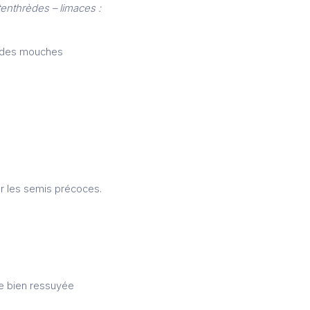
tenthrèdes – limaces :
es des mouches
ur les semis précoces.
rre bien ressuyée