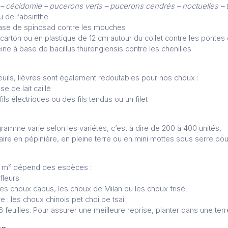
 – cécidomie – pucerons verts – pucerons cendrés – noctuelles – 
u de l’absinthe
base de spinosad contre les mouches
 carton ou en plastique de 12 cm autour du collet contre les pont
ine à base de bacillus thurengiensis contre les chenilles
euils, lièvres sont également redoutables pour nos choux :
se de lait caillé
ils électriques ou des fils tendus ou un filet
amme varie selon les variétés, c’est à dire de 200 à 400 unités,
aire en pépinière, en pleine terre ou en mini mottes sous serre po
au m² dépend des espèces :
fleurs
 les choux cabus, les choux de Milan ou les choux frisé
e : les choux chinois pet choi pe tsai
6 feuilles. Pour assurer une meilleure reprise, planter dans une te