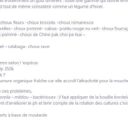
t évidemment un goût différent ; toute une gamme qui donne envie
est tout de même considéré comme un légume d’hiver.
: choux fleurs -choux brocolis -choux romanesco
ruxelles- choux pommé- cabus- pointu rouge ou vert- choux fourra
on pommé -choux de Chine pak choi pe tsai –
et – rutabaga- choux rave
0mm selon l ‘espèce
0p 250k
à 7
mure organique fraîche car elle accroît l’attractivité pour la mouc
à ces problèmes,
rella – mildiou – bactérioses :
il faut appliquer de la bouillie borde
ent d’améliorer le ph et tenir compte de la rotation des cultures c’est
 verts à base de moutarde