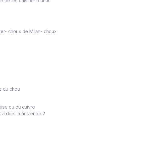
 de les cuisiner tout au
ger- choux de Milan- choux
he du chou
laise ou du cuivre
 à dire : 5 ans entre 2