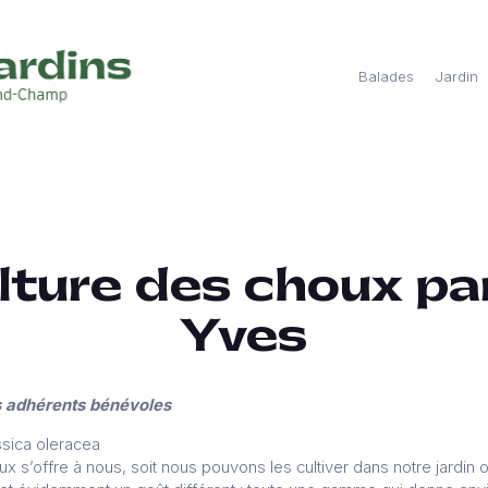
Balades
Jardin
lture des choux pa
Yves
os adhérents bénévoles
ssica oleracea
 s’offre à nous, soit nous pouvons les cultiver dans notre jardin ou