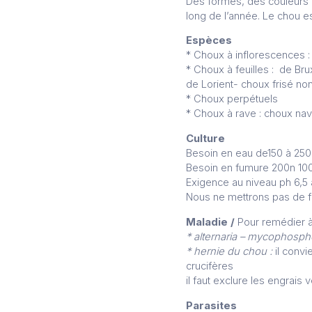
Des formes, des couleurs e
long de l’année. Le chou 
Espèces
* Choux à inflorescences 
* Choux à feuilles : de B
de Lorient- choux frisé n
* Choux perpétuels
* Choux à rave : choux nav
Culture
Besoin en eau de150 à 25
Besoin en fumure 200n 10
Exigence au niveau ph 6,5 
Nous ne mettrons pas de fu
Maladie /
Pour remédier 
* alternaria – mycophospho
* hernie du chou :
il convi
crucifères
il faut exclure les engrais
Parasites