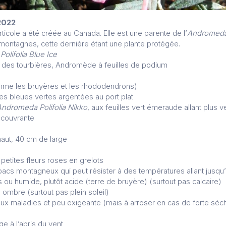
2022
rticole a été créée au Canada. Elle est une parente de l’
Andromeda 
montagnes, cette dernière étant une plante protégée.
olifolia Blue Ice
 des tourbières, Andromède à feuilles de podium
mme les bruyères et les rhododendrons)
lles bleues vertes argentées au port plat
Andromeda Polifolia Nikko
, aux feuilles vert émeraude allant plus ve
 couvrante
aut, 40 cm de large
petites fleurs roses en grelots
bacs montagneux qui peut résister à des températures allant jusqu
ais ou humide, plutôt acide (terre de bruyère) (surtout pas calcaire)
 ombre (surtout pas plein soleil)
 aux maladies et peu exigeante (mais à arroser en cas de forte sé
ge à l’abris du vent