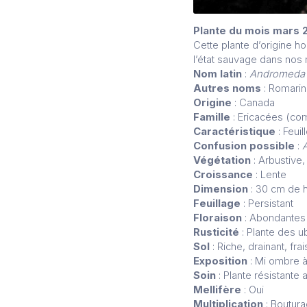
Plante du mois mars 
Cette plante d’origine ho
l’état sauvage dans nos 
Nom latin
:
Andromeda P
Autres noms
: Romarin
Origine
: Canada
Famille
: Ericacées (co
Caractéristique
: Feui
Confusion possible
:
Végétation
: Arbustive,
Croissance
: Lente
Dimension
: 30 cm de h
Feuillage
: Persistant
Floraison
: Abondantes 
Rusticité
: Plante des u
Sol
: Riche, drainant, fr
Exposition
: Mi ombre à
Soin
: Plante résistante
Mellifère
: Oui
Multiplication
: Boutura