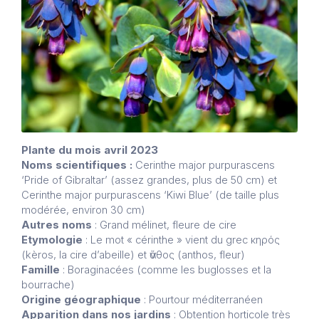
Plante du mois avril 2023
Noms scientifiques :
Cerinthe major purpurascens
‘Pride of Gibraltar’ (assez grandes, plus de 50 cm) et
Cerinthe major purpurascens ‘Kiwi Blue’ (de taille plus
modérée, environ 30 cm)
Autres noms
: Grand mélinet, fleure de cire
Etymologie
: Le mot « cérinthe » vient du grec κηρός
(kèros, la cire d’abeille) et ἄνθος (anthos, fleur)
Famille
: Boraginacées (comme les buglosses et la
bourrache)
Origine géographique
: Pourtour méditerranéen
Apparition dans nos jardins
: Obtention horticole très