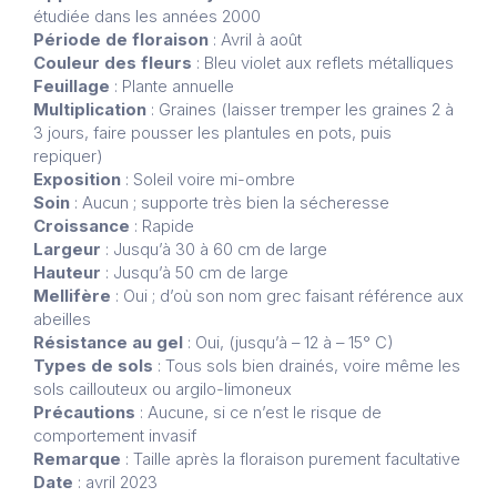
étudiée dans les années 2000
Période de floraison
: Avril à août
Couleur des fleurs
: Bleu violet aux reflets métalliques
Feuillage
: Plante annuelle
Multiplication
: Graines (laisser tremper les graines 2 à
3 jours, faire pousser les plantules en pots, puis
repiquer)
Exposition
: Soleil voire mi-ombre
Soin
: Aucun ; supporte très bien la sécheresse
Croissance
: Rapide
Largeur
: Jusqu’à 30 à 60 cm de large
Hauteur
: Jusqu’à 50 cm de large
Mellifère
: Oui ; d’où son nom grec faisant référence aux
abeilles
Résistance au gel
: Oui, (jusqu’à – 12 à – 15° C)
Types de sols
: Tous sols bien drainés, voire même les
sols caillouteux ou argilo-limoneux
Précautions
: Aucune, si ce n’est le risque de
comportement invasif
Remarque
: Taille après la floraison purement facultative
Date
: avril 2023