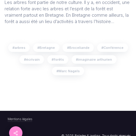
Les arbres font partie de notre culture. Il y a, en occident, une
relation forte avec les arbres et l’esprit de la forêt est
vraiment partout en Bretagne. En Bretagne comme ailleurs, la
forêt a aussi été un lieu d’activités à travers l’histoire…
arbres
Bretagne
Broceliande
Conférence
écrivain
forêts
imaginaire arthurien
Marc Nagels
Mentions légales
© 2025 Balades & jardins. Tous droits réservés.