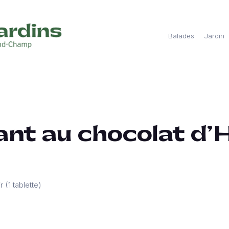
Balades
Jardin
nt au chocolat d’
 (1 tablette)