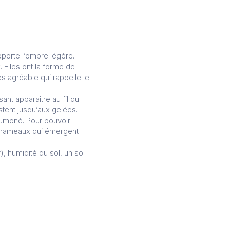
pporte l’ombre légère.
 Elles ont la forme de
ès agréable qui rappelle le
ant apparaître au fil du
stent jusqu’aux gelées.
saumoné. Pour pouvoir
ns rameaux qui émergent
r), humidité du sol, un sol