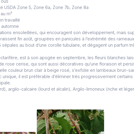
Tous
cité USDA Zone 5, Zone 6a, Zone 7b, Zone 8a
1 au m²
n travaillé
en automne
tuations ensoleillées, qui encouragent son développement, mais su
araissent fin août, groupées en panicules à l’extrémité des rameaux.
5 sépales au bout d’une corolle tubulaire, et dégagent un parfum tr
nectarifère, est à son apogée en septembre, les fleurs blanches laiss
e rose cerise, qui sont aussi décoratives qu’une floraison et persi
 belle couleur brun clair à beige rosé, s’exfolie en lambeaux brun-
nc unique, il est préférable d’éliminer très progressivement certai
ipale.
urd), argilo-calcaire (lourd et alcalin), Argilo-limoneux (riche et lége