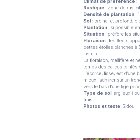
Climat de préférence
: 
Rustique
: Zone de rusti
Densité de plantation
: 
Sol
: ordinaire, profond, bie
Plantation
: si possible 
Situation
: préfère les si
Floraison
: les fleurs app
petites étoiles blanches à 
jasmin
La floraison, mellifère et 
temps des calices teintés d
L’écorce, lisse, est d’une
mieux l’admirer sur un tro
vers le bas d’une tige princ
Type de sol
: argileux (lo
frais.
Photos et texte
: Bidou