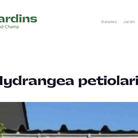
Balades
Jardin
ydrangea petiolar