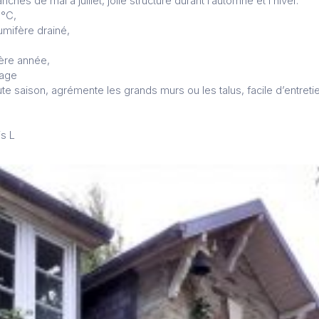
ches de mai à juillet, jolie structure durant l’automne et l’hiver.
5°C,
humifère drainé,
ère année,
tage
ute saison, agrémente les grands murs ou les talus, facile d’entreti
is L