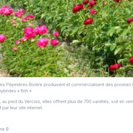
 les Pépinières Rivière produisent et commercialisent des pivoines
brides « Itoh ».
 au pied du Vercors, elles offrent plus de 700 variétés, soit en ven
par leur site internet.
rie B