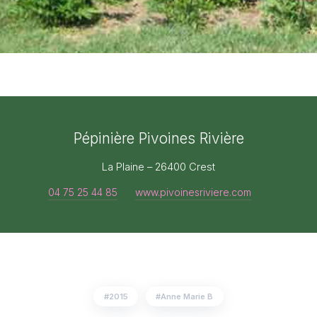
Pépinière Pivoines Rivière
La Plaine – 26400 Crest
04 75 25 44 85
www.pivoinesriviere.com
2015
Anne Marie B