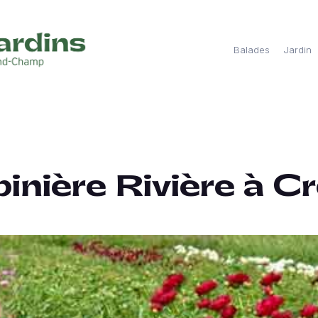
Balades
Jardin
inière Rivière à C