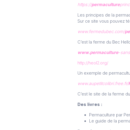
https://
permaculture
princ
Les principes de la permac
Sur ce site vous pouvez té
www.fermedubec.com/
pe
C’est la ferme du Bec Hell
www.permaculture
-sans
http://heol2.org/
Un exemple de permacult
www.aupetitcolibri.free.fr/
C’est le site de la ferme du 
Des livres :
Permaculture par P
Le guide de la perm