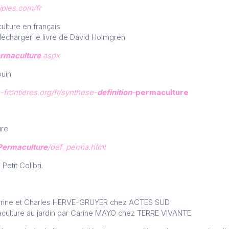
iples.com/fr
ulture en français
lécharger le livre de David Holmgren
rmaculture
.aspx
ouin
-frontieres.org/fr/synthese-
definition
–
permaculture
ure
Permaculture
/def_perma.html
Petit Colibri.
errine et Charles HERVE-GRUYER chez ACTES SUD
aculture au jardin par Carine MAYO chez TERRE VIVANTE