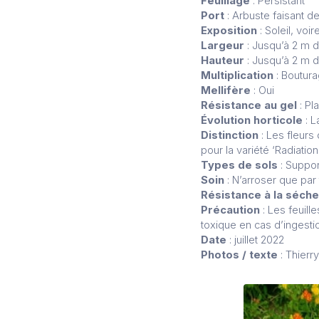
Feuillage
: Persistant
Port
: Arbuste faisant d
Exposition
: Soleil, vo
Largeur
: Jusqu’à 2 m d
Hauteur
: Jusqu’à 2 m d
Multiplication
: Boutura
Mellifère
: Oui
Résistance au gel
: Pl
Évolution horticole
: L
Distinction
: Les fleurs 
pour la variété ‘Radiation
Types de sols
: Suppor
Soin
: N’arroser que par 
Résistance à la séch
Précaution
: Les feuil
toxique en cas d’ingesti
Date
: juillet 2022
Photos / texte
: Thierr