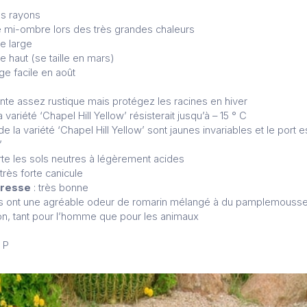
es rayons
ire mi-ombre lors des très grandes chaleurs
e large
e haut (se taille en mars)
ge facile en août
ante assez rustique mais protégez les racines en hiver
a variété ‘Chapel Hill Yellow’ résisterait jusqu’à – 15 ° C
de la variété ‘Chapel Hill Yellow’ sont jaunes invariables et le port 
’
te les sols neutres à légèrement acides
très forte canicule
eresse
: très bonne
les ont une agréable odeur de romarin mélangé à du pamplemousse,
on, tant pour l’homme que pour les animaux
y P