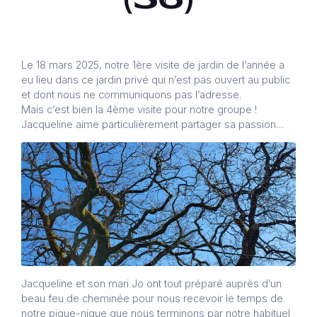
Le 18 mars 2025, notre 1ère visite de jardin de l’année a
eu lieu dans ce jardin privé qui n’est pas ouvert au public
et dont nous ne communiquons pas l’adresse.
Mais c’est bien la 4ème visite pour notre groupe !
Jacqueline aime particulièrement partager sa passion…
Jacqueline et son mari Jo ont tout préparé auprès d’un
beau feu de cheminée pour nous recevoir le temps de
notre pique-nique que nous terminons par notre habituel