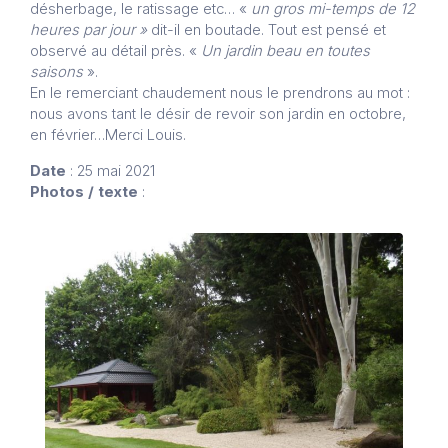
désherbage, le ratissage etc… «
un gros mi-temps de 12
heures par jour »
dit-il en boutade. Tout est pensé et
observé au détail près. «
Un jardin beau en toutes
saisons
».
En le remerciant chaudement nous le prendrons au mot :
nous avons tant le désir de revoir son jardin en octobre,
en février…Merci Louis.
Date
: 25 mai 2021
Photos / texte
: