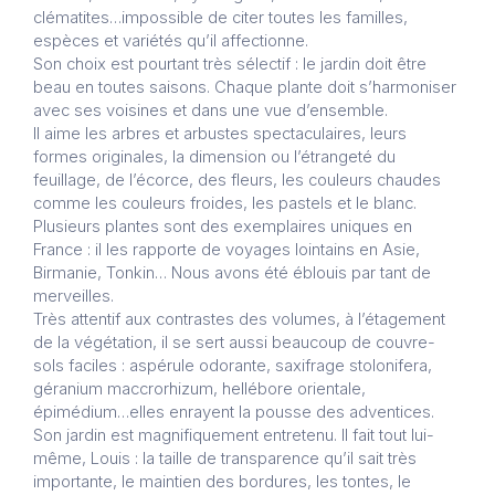
clématites…impossible de citer toutes les familles,
espèces et variétés qu’il affectionne.
Son choix est pourtant très sélectif : le jardin doit être
beau en toutes saisons. Chaque plante doit s’harmoniser
avec ses voisines et dans une vue d’ensemble.
Il aime les arbres et arbustes spectaculaires, leurs
formes originales, la dimension ou l’étrangeté du
feuillage, de l’écorce, des fleurs, les couleurs chaudes
comme les couleurs froides, les pastels et le blanc.
Plusieurs plantes sont des exemplaires uniques en
France : il les rapporte de voyages lointains en Asie,
Birmanie, Tonkin… Nous avons été éblouis par tant de
merveilles.
Très attentif aux contrastes des volumes, à l’étagement
de la végétation, il se sert aussi beaucoup de couvre-
sols faciles : aspérule odorante, saxifrage stolonifera,
géranium maccrorhizum, hellébore orientale,
épimédium…elles enrayent la pousse des adventices.
Son jardin est magnifiquement entretenu. Il fait tout lui-
même, Louis : la taille de transparence qu’il sait très
importante, le maintien des bordures, les tontes, le