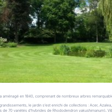
 ha aménagé en 1840, comprenant de nombreux arbres remarquabl
randissements, le jardin s’est enrichi de collections : Acer, Azale
s de 70 variétés d’hybrides de Rhododendron yakushimanum), Vib