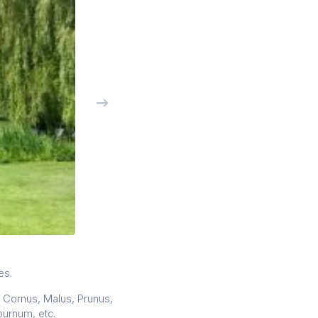
es.
a, Cornus, Malus, Prunus,
urnum, etc.