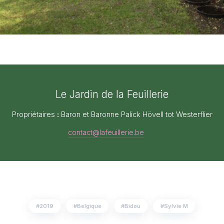
Le Jardin de la Feuillerie
Propriétaires
:
Baron et Baronne Palick Hövell tot Westerflier
contact@lafeuillerie.be
2019
Belgique
Bidou
Sylvie M