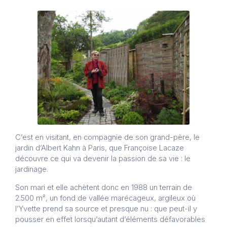
C’est en visitant, en compagnie de son grand-père, le
jardin d’Albert Kahn à Paris, que Françoise Lacaze
découvre ce qui va devenir la passion de sa vie : le
jardinage.
Son mari et elle achètent donc en 1988 un terrain de
2.500 m², un fond de vallée marécageux, argileux où
l’Yvette prend sa source et presque nu : que peut-il y
pousser en effet lorsqu’autant d’éléments défavorables