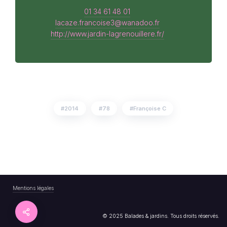
01 34 61 48 01
lacaze.francoise3@wanadoo.fr
http://www.jardin-lagrenouillere.fr/
2014
78
Françoise C
Mentions légales
© 2025 Balades & jardins. Tous droits réservés.