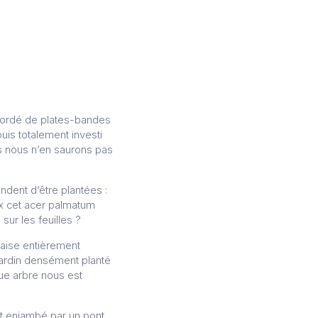
g bordé de plates-bandes
uis totalement investi
is nous n’en saurons pas
ndent d’être plantées :
ux cet acer palmatum
sur les feuilles ?
onaise entièrement
 jardin densément planté
que arbre nous est
bit enjambé par un pont