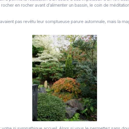
rocher en rocher avant d’alimenter un bassin, le coin de méditation 
avaient pas revêtu leur somptueuse parure automnale, mais la magie 
 votre si sympathique accueil. Alors si vous le permettez sans do