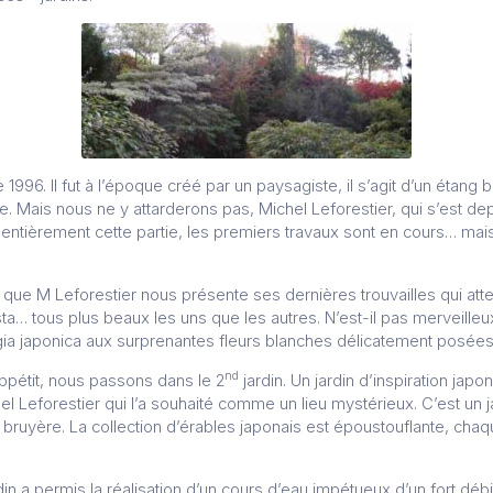
 1996. Il fut à l’époque créé par un paysagiste, il s’agit d’un étan
e. Mais nous ne y attarderons pas, Michel Leforestier, qui s’est dep
entièrement cette partie, les premiers travaux sont en cours… ma
ue M Leforestier nous présente ses dernières trouvailles qui atte
a… tous plus beaux les uns que les autres. N’est-il pas merveille
ngia japonica aux surprenantes fleurs blanches délicatement posées 
nd
ppétit, nous passons dans le 2
jardin. Un jardin d’inspiration jap
el Leforestier qui l’a souhaité comme un lieu mystérieux. C’est un
bruyère. La collection d’érables japonais est époustouflante, cha
din a permis la réalisation d’un cours d’eau impétueux d’un fort dé