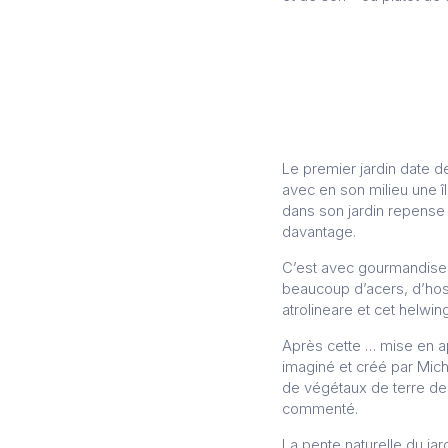
Le premier jardin date de
avec en son milieu une îl
dans son jardin repense 
davantage.
C’est avec gourmandise q
beaucoup d’acers, d’host
atrolineare et cet helwi
Après cette … mise en a
imaginé et créé par Mich
de végétaux de terre de 
commenté.
La pente naturelle du jar