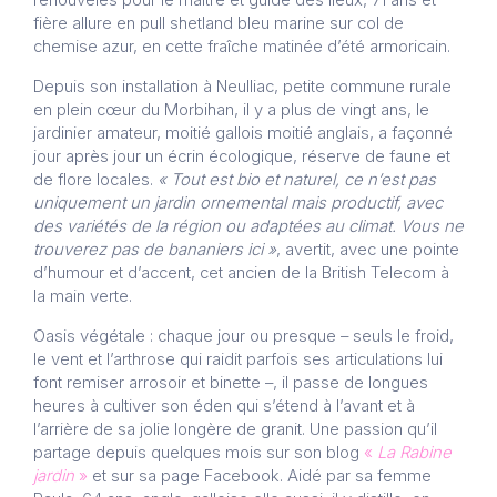
fière allure en pull shetland bleu marine sur col de
chemise azur, en cette fraîche matinée d’été armoricain.
Depuis son installation à Neulliac, petite commune rurale
en plein cœur du Morbihan, il y a plus de vingt ans, le
jardinier amateur, moitié gallois moitié anglais, a façonné
jour après jour un écrin écologique, réserve de faune et
de flore locales.
« Tout est bio et naturel, ce n’est pas
uniquement un jardin ornemental mais productif, avec
des variétés de la région ou adaptées au climat. Vous ne
trouverez pas de bananiers ici »
, avertit, avec une pointe
d’humour et d’accent, cet ancien de la British Telecom à
la main verte.
Oasis végétale : chaque jour ou presque – seuls le froid,
le vent et l’arthrose qui raidit parfois ses articulations lui
font remiser arrosoir et binette –, il passe de longues
heures à cultiver son éden qui s’étend à l’avant et à
l’arrière de sa jolie longère de granit. Une passion qu’il
partage depuis quelques mois sur son blog
«
La Rabine
jardin
»
et sur sa page Facebook. Aidé par sa femme