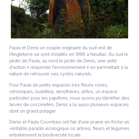
Paula et Denis un couple originaire du sud-est de
l’Angleterre se sont installés en 1996 à Neuillac. Au sud le
jardin de Paula, au nord le jardin de Denis, une unité
d’action « respecter l’environnement » en permettant à la
nature de retrouver ses cycles naturels.
Pour Paula de petits espaces très fleuris roses,
véroniques, buddleia, œnothères, phlox, un espace
particulier pour les papillons, nous avons pu identifier des
larves de coccinelles. Denis a lui aussi plusieurs espaces
dont un grand potager
Denis et Paula Coombes ont fait d’une prairie en friche un
véritable paradis écologique où arbres, fleurs et légumes
entretiennent la biodiversité locale.