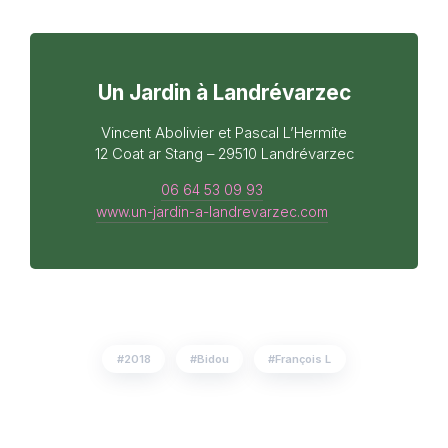
Un Jardin à Landrévarzec
Vincent Abolivier et Pascal L’Hermite
12 Coat ar Stang – 29510 Landrévarzec
06 64 53 09 93
www.un-jardin-a-landrevarzec.com
2018
Bidou
François L