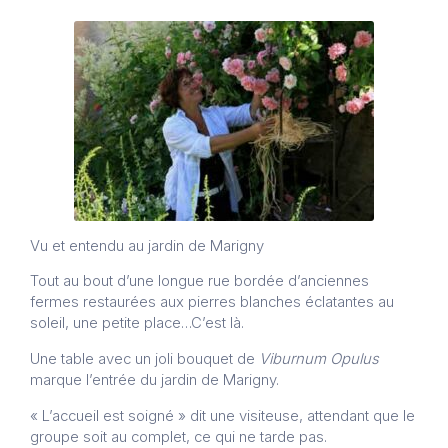
Vu et entendu au jardin de Marigny
Tout au bout d’une longue rue bordée d’anciennes
fermes restaurées aux pierres blanches éclatantes au
soleil, une petite place…C’est là.
Une table avec un joli bouquet de
Viburnum Opulus
marque l’entrée du jardin de Marigny.
« L’accueil est soigné » dit une visiteuse, attendant que le
groupe soit au complet, ce qui ne tarde pas.