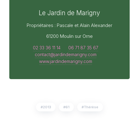
Le Jardin de Marigny
Propriétaires : Pascale et Alain Alexander
61200 Moulin sur Orne
02 33 36 11 14
06 71 87 35 67
contact@jardindemarigny.com
www.jardindemarigny.com
2013
61
Thérèse