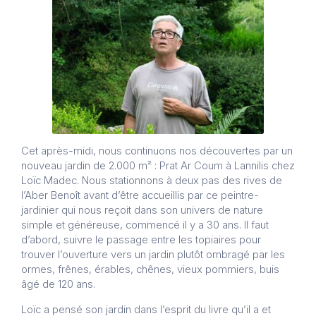
Cet après-midi, nous continuons nos découvertes par un
nouveau jardin de 2.000 m² : Prat Ar Coum à Lannilis chez
Loïc Madec. Nous stationnons à deux pas des rives de
l’Aber Benoît avant d’être accueillis par ce peintre-
jardinier qui nous reçoit dans son univers de nature
simple et généreuse, commencé il y a 30 ans. Il faut
d’abord, suivre le passage entre les topiaires pour
trouver l’ouverture vers un jardin plutôt ombragé par les
ormes, frênes, érables, chênes, vieux pommiers, buis
âgé de 120 ans.
Loïc a pensé son jardin dans l’esprit du livre qu’il a et