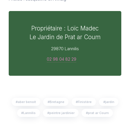
Propriétaire : Loïc Madec
Le Jardin de Prat ar Coum
29870 Lannilis
02 98 04 82 29
aber benoit
Bretagne
Finistère
jardin
Lannilis
peintre jardinier
prat ar Coum