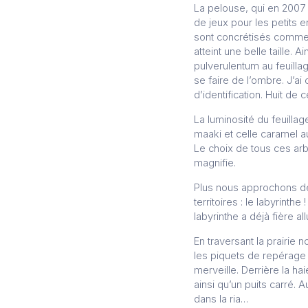
La pelouse, qui en 2007 
de jeux pour les petits e
sont concrétisés comme la
atteint une belle taille
pulverulentum au feuilla
se faire de l’ombre. J’ai
d’identification. Huit de
La luminosité du feuilla
maaki et celle caramel au
Le choix de tous ces arb
magnifie.
Plus nous approchons de 
territoires : le labyrinth
labyrinthe a déjà fière al
En traversant la prairie 
les piquets de repérage 
merveille. Derrière la ha
ainsi qu’un puits carré.
dans la ria…