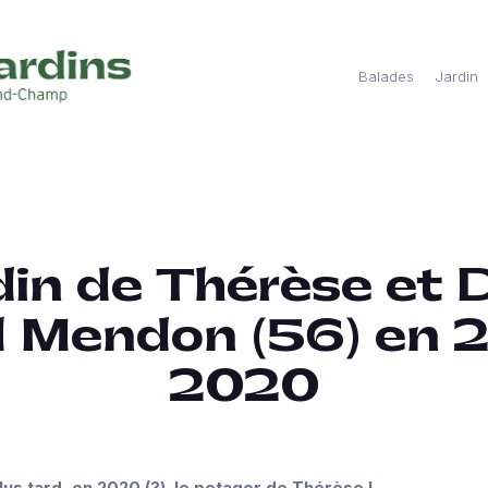
Balades
Jardin
din de Thérèse et D
 Mendon (56) en 
2020
lus tard, en 2020 (?) le potager de Thérèse !