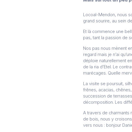
Locoal-Mendon, nous som
grand sourire, au sein de 
Et là commence une bell
pas, tant la passion de s
Nos pas nous mènent entr
regard mais je n’ai qu’u
déploie naturellement en 
de la ria d’Etel. Le cont
marécages. Quelle mervei
La visite se poursuit, si
frênes, acacias, chênes, 
succession de terrasses
décomposition. Les diff
A travers de charmants 
de bois, nous y croisons 
vers nous : bonjour Danie