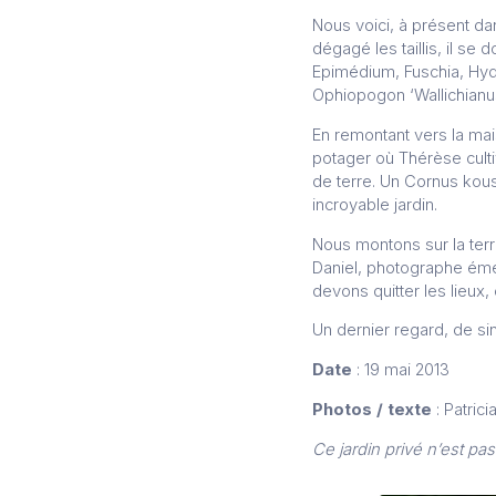
Nous voici, à présent da
dégagé les taillis, il se
Epimédium, Fuschia, Hydr
Ophiopogon ‘Wallichianu
En remontant vers la ma
potager où Thérèse cult
de terre. Un Cornus kous
incroyable jardin.
Nous montons sur la terr
Daniel, photographe émér
devons quitter les lieux
Un dernier regard, de si
Date
: 19 mai 2013
Photos / texte
: Patrici
Ce jardin privé n’est pas