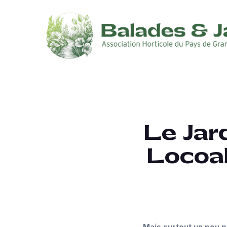
Le Jar
Locoal
Mais surtout un peu p