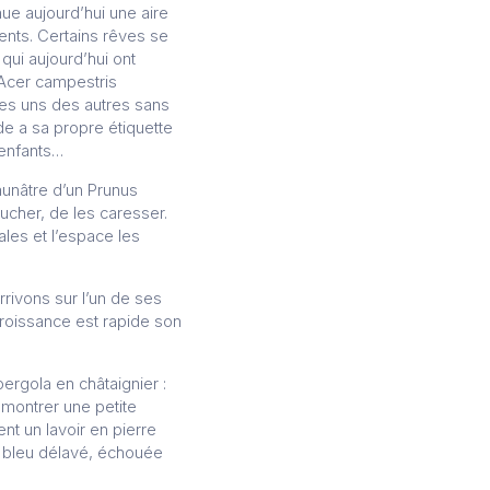
ue aujourd’hui une aire
rents. Certains rêves se
qui aujourd’hui ont
n Acer campestris
les uns des autres sans
de a sa propre étiquette
-enfants…
aunâtre d’un Prunus
oucher, de les caresser.
les et l’espace les
rrivons sur l’un de ses
a croissance est rapide son
pergola en châtaignier :
 montrer une petite
ent un lavoir en pierre
u bleu délavé, échouée