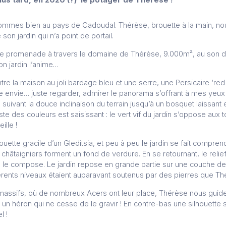
mes bien au pays de Cadoudal. Thérèse, brouette à la main, nou
son jardin qui n’a point de portail.
e promenade à travers le domaine de Thérèse, 9.000m², au son de 
on jardin l’anime…
e la maison au joli bardage bleu et une serre, une Persicaire ‘red
ne envie… juste regarder, admirer le panorama s’offrant à mes yeux :
suivant la douce inclinaison du terrain jusqu’à un bosquet laissant 
raste des couleurs est saisissant : le vert vif du jardin s’oppose aux
lle !
lhouette gracile d’un Gleditsia, et peu à peu le jardin se fait compren
châtaigniers forment un fond de verdure. En se retournant, le relief
 le compose. Le jardin repose en grande partie sur une couche de 
érents niveaux étaient auparavant soutenus par des pierres que Th
massifs, où de nombreux Acers ont leur place, Thérèse nous guide 
un héron qui ne cesse de le gravir ! En contre-bas une silhouette s’
l !