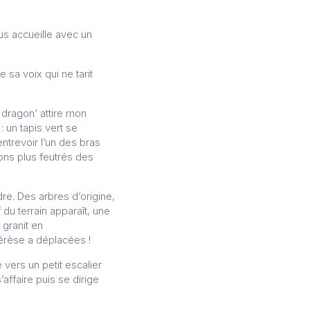
s accueille avec un
sa voix qui ne tarit
 dragon’ attire mon
 un tapis vert se
entrevoir l’un des bras
 tons plus feutrés des
dre. Des arbres d’origine,
 du terrain apparaît, une
granit en
érèse a déplacées !
vers un petit escalier
affaire puis se dirige