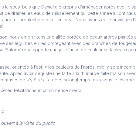
ns le sous-bois que Daniel a entrepris d’aménager après avoir visité
 doit de drainer les eaux de ruissellement qui cette année lui ont ca
angea… profitent de ce milieu idéal. Nous avons eu le privilège d’a
s’
ison, nous empruntons une allée bordée de beaux arbres plantés au
ive ses légumes en les protégeant avec des branches de fougères
a ‘Satomi’ rose apporte une jolie tache de couleur au tableau que
asse, orientée à l’est, « les couleurs de l’après-midi y sont incom
ite. Après avoir dégusté une tarte à la rhubarbe faite maison avec l
, confuses de s’y être attardées si longtemps mais sous le charme.
ncères félicitations et un immense merci.
a P
 ouvert à la visite du public