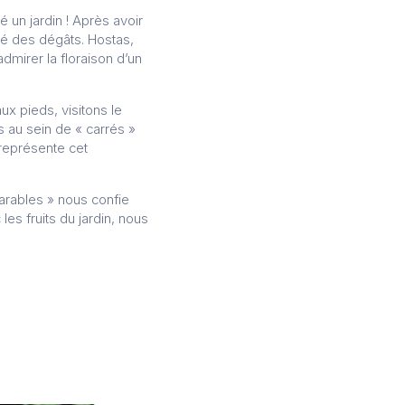
 un jardin ! Après avoir
usé des dégâts. Hostas,
dmirer la floraison d’un
x pieds, visitons le
 au sein de « carrés »
 représente cet
parables » nous confie
es fruits du jardin, nous