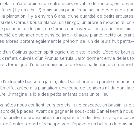
n’était qu’une prairie non entretenue, envahie de ronces, est deven
nfants (il y en a huit !) mais aussi pour l’imagination des grands-pa
 plantation, il y a environ 6 ans, d’une quantité de petits arbustes 
. Ainsi des Cornus kousa blancs, un Ginkgo, un arbre à mouchoirs, u
ge panaché, un tulipier, un Cornus controversa…ont grandi non loin 
 oublié de signaler que dans ce jardin chaque plante, petite ou gran
 ces arbres portent également le prénom de l’un de leurs huit petits
ge d’un Cotinus golden spirit égaie une plate-bande. L’écorce brun j
x reflets cuivrés d’un Prunus serrula ‘Jaro’ donnent envie de les t
res témoigne d’une connaissance de leurs particularités ornementa
l’extrémité basse du jardin, plus Daniel prend la parole car nous a
e ! En effet grâce à la plantation judicieuse de Lonicera nitida dont l
lure. J’imagine la joie des petits enfants dans un tel lieu !
nos hôtes nous confient leurs projets : une cascade, un bassin, une 
sont déjà placés. Avant de gagner le sous-bois Daniel tient à nous
ie naturelle de broussailles qui sépare le jardin des marais, se cach
 Au-delà notre regard s’échappe vers l’épave d’un bateau de bois a