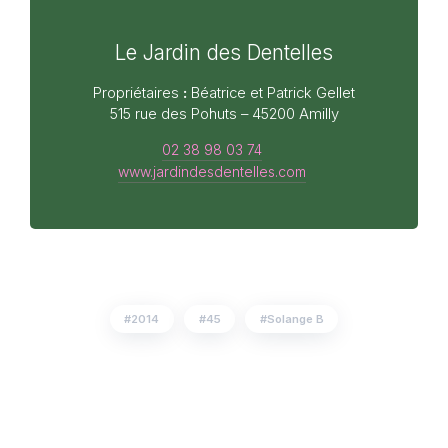
Le Jardin des Dentelles
Propriétaires
:
Béatrice et Patrick Gellet
515 rue des Pohuts – 45200 Amilly
02 38 98 03 74
www.jardindesdentelles.com
2014
45
Solange B