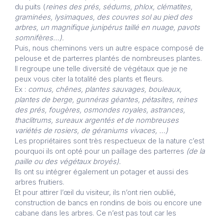
du puits (
reines des prés, sédums, phlox, clématites,
graminées, lysimaques, des couvres sol au pied des
arbres, un magnifique junipérus taillé en nuage, pavots
somnifères…).
Puis, nous cheminons vers un autre espace composé de
pelouse et de parterres plantés de nombreuses plantes.
Il regroupe une telle diversité de végétaux que je ne
peux vous citer la totalité des plants et fleurs.
Ex :
cornus, chênes, plantes sauvages, bouleaux,
plantes de berge, gunnéras géantes, pétasites, reines
des prés, fougères, osmondes royales, astrances,
thaclitrums, sureaux argentés et de nombreuses
variétés de rosiers, de géraniums
vivaces, …)
Les propriétaires sont très respectueux de la nature c’est
pourquoi ils ont opté pour un paillage des parterres
(de la
paille ou des végétaux broyés).
Ils ont su intégrer également un potager et aussi des
arbres fruitiers.
Et pour attirer l’œil du visiteur, ils n’ont rien oublié,
construction de bancs en rondins de bois ou encore une
cabane dans les arbres. Ce n’est pas tout car les