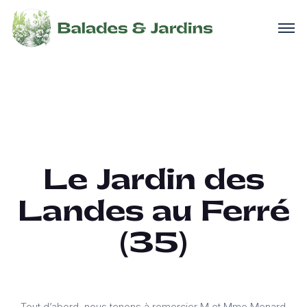
Le Jardin des
Landes au Ferré
(35)
Tout d’abord, nous tenons à remercier M et Mme Menard