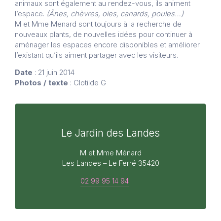
animaux sont également au rendez-vous, ils animent
l’espace.
(Ânes, chèvres, oies, canards, poules…)
M et Mme Menard sont toujours à la recherche de
nouveaux plants, de nouvelles idées pour continuer à
aménager les espaces encore disponibles et améliorer
l’existant qu’ils aiment partager avec les visiteurs.
Date
: 21 juin 2014
Photos / texte
: Clotilde G
Le Jardin des Landes
M et Mme Ménard
Les Landes – Le Ferré 35420
02 99 95 14 94