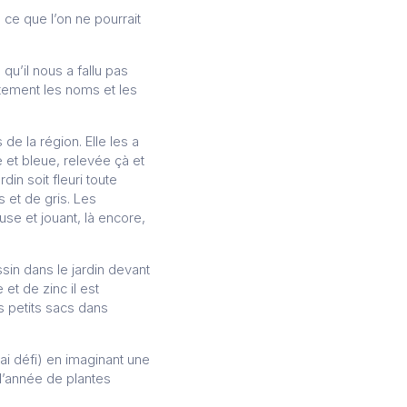
 ce que l’on ne pourrait
 qu’il nous a fallu pas
itement les noms et les
de la région. Elle les a
 et bleue, relevée çà et
in soit fleuri toute
s et de gris. Les
use et jouant, là encore,
ssin dans le jardin devant
 et de zinc il est
es petits sacs dans
ai défi) en imaginant une
 l’année de plantes