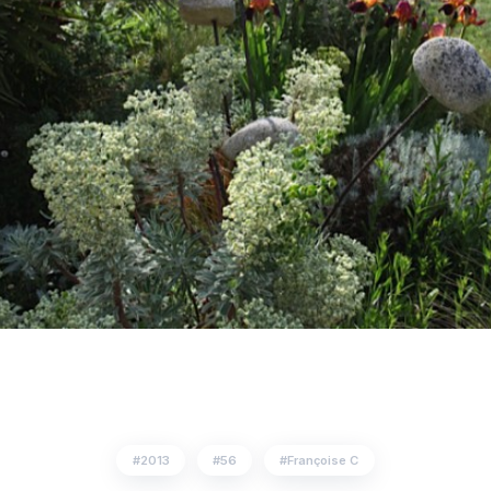
2013
56
Françoise C