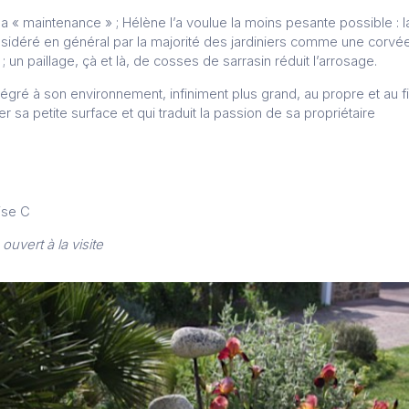
r la « maintenance » ; Hélène l’a voulue la moins pesante possible : 
nsidéré en général par la majorité des jardiniers comme une corvé
un paillage, çà et là, de cosses de sarrasin réduit l’arrosage.
tégré à son environnement, infiniment plus grand, au propre et au f
er sa petite surface et qui traduit la passion de sa propriétaire
ise C
ouvert à la visite