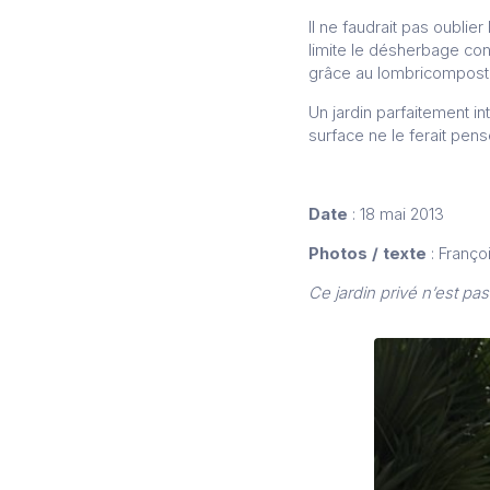
Il ne faudrait pas oublie
limite le désherbage co
grâce au lombricompost ; 
Un jardin parfaitement in
surface ne le ferait pens
Date
: 18 mai 2013
Photos / texte
: Franço
Ce jardin privé n’est pas 