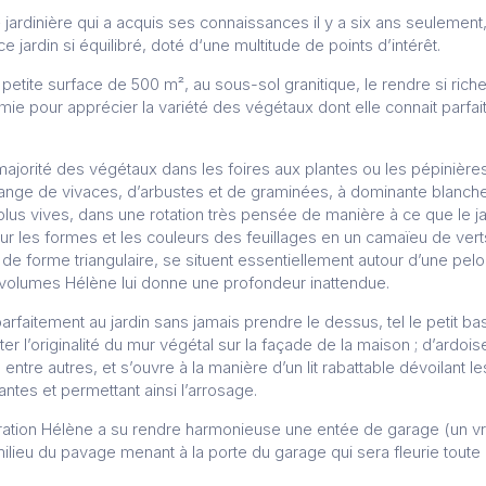
jardinière qui a acquis ses connaissances il y a six ans seulement,
 jardin si équilibré, doté d‘une multitude de points d’intérêt.
e petite surface de 500 m², au sous-sol granitique, le rendre si riche
ie pour apprécier la variété des végétaux dont elle connait parfa
ajorité des végétaux dans les foires aux plantes ou les pépinières 
ange de vivaces, d’arbustes et de graminées, à dominante blanche
us vives, dans une rotation très pensée de manière à ce que le jard
 sur les formes et les couleurs des feuillages en un camaïeu de vert
 de forme triangulaire, se situent essentiellement autour d’une pelo
 volumes Hélène lui donne une profondeur inattendue.
arfaitement au jardin sans jamais prendre le dessus, tel le petit ba
oter l’originalité du mur végétal sur la façade de la maison ; d’ardoise
tre autres, et s’ouvre à la manière d’un lit rabattable dévoilant l
ntes et permettant ainsi l’arrosage.
égration Hélène a su rendre harmonieuse une entée de garage (un vr
ilieu du pavage menant à la porte du garage qui sera fleurie toute