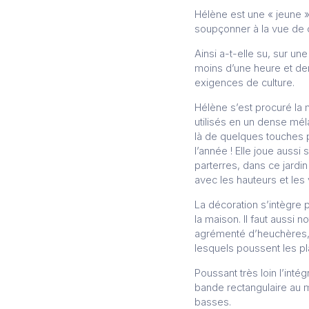
Hélène est une « jeune » 
soupçonner à la vue de ce
Ainsi a-t-elle su, sur un
moins d’une heure et dem
exigences de culture.
Hélène s’est procuré la m
utilisés en un dense mél
là de quelques touches pl
l’année ! Elle joue aussi
parterres, dans ce jardin
avec les hauteurs et les
La décoration s’intègre p
la maison. Il faut aussi n
agrémenté d’heuchères, en
lesquels poussent les pla
Poussant très loin l’int
bande rectangulaire au m
basses.