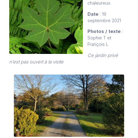
chaleureux.
Date
: 19
septembre 2021
Photos / texte
:
Sophie T et
François L
Ce jardin privé
n’est pas ouvert à la visite