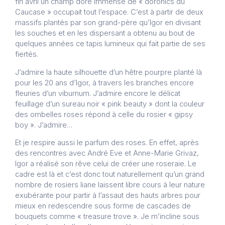
fin avril un champ doré immense de « doronics du
Caucase » occupait tout l’espace. C’est à partir de deux
massifs plantés par son grand-père qu’Igor en divisant
les souches et en les dispersant a obtenu au bout de
quelques années ce tapis lumineux qui fait partie de ses
fiertés.
J’admire la haute silhouette d’un hêtre pourpre planté là
pour les 20 ans d’Igor, à travers les branches encore
fleuries d’un viburnum. J’admire encore le délicat
feuillage d’un sureau noir « pink beauty » dont la couleur
des ombelles roses répond à celle du rosier « gipsy
boy ». J’admire…
Et je respire aussi le parfum des roses. En effet, après
des rencontres avec André Eve et Anne-Marie Grivaz,
Igor a réalisé son rêve celui de créer une roseraie. Le
cadre est là et c’est donc tout naturellement qu’un grand
nombre de rosiers liane laissent libre cours à leur nature
exubérante pour partir à l’assaut des hauts arbres pour
mieux en redescendre sous forme de cascades de
bouquets comme « treasure trove ». Je m’incline sous