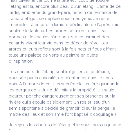
Instinctivement je tourne la tête et …coup de foudre
l’étang est là, encore plus beau qu’un étang ! L’âme de ce
jardin, emblème du grand-père, témoin de l’enfance de
Tamara et Igor, se déploie sous mes yeux. Je reste
immobile. Là encore la lumière déclinante de l’après-midi
sublime le tableau. Les arbres se mirent dans l’eau
dormante, les saules s’inclinent sur ce miroir et des
canards vivent leur vie dans ce décor de rêve. Les
arbres et leurs reflets sont à la fois nets et flous offrant
toute une palette de verts au peintre en quête
d’inspiration.
Les contours de l’étang sont irréguliers et je décide,
poussée par la curiosité, de m’enfoncer dans le sous-
bois. A l’ombre de celui-ci succède la lumière qui inonde
les berges de la Juine délimitant la propriété. Un saule
pleureur penche dangereusement ses branches sur la
rivière qui s’écoule paisiblement. Un rosier issu d’un
semis spontané a décidé de grandir ici sur la berge, le
maître des lieux et son amie l’ont baptisé « coquillage ».
Je rejoins les abords de l’étang et le sous-bois où jusque