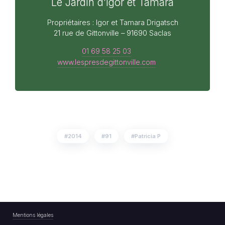
Le Jardin d’Igor et Tamara
Propriétaires : Igor et Tamara Drigatsch
21 rue de Gittonville – 91690 Saclas
01 69 58 25 03
www.lespresdegittonville.com
2014
91
Patricia P
Mentions légales