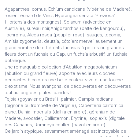
Agapanthes, cornus, Echium candicans (vipérine de Madère),
rosier Léonard de Vinci, Hydrangea serrata ‘Preziosa’
(Hortensia des montagnes), Solanum (adventice en
Australie), sureau noir,Anigozanthos (patte de kangourou),
liochroma, Alcea rosea (peuplier rose), sauges, tecoma,
Amisia zygomeris, deutzia, côtoient merveilleusement un
grand nombre de différents fuchsias à petites ou grandes
fleurs dont un fuchsia du Cap, un fuchsia arbustif, un fuchsia
botanique.
Une remarquable collection d’Abutilon megapotanicum
(abutilon du grand fleuve) apporte avec leurs cloches
pendantes bicolores une belle couleur vive et une touche
d’exotisme. Nous avançons, de découvertes en découvertes
tout au long des plates-bandes !
Fejoia (goyavier du Brésil), palmier, Campis radicans
(bignone ou trompette de Virginie), Capenteria californica
blanc, Dalhia imperialis (dalhia en arbre), géranium de
Madère, avocatier, Callistemon, Erytrine, Isoplexis (digitale
des Canaries, Romneya coulteri (pavot en arbre) …
Ce jardin atypique, savamment aménagé est incroyable de