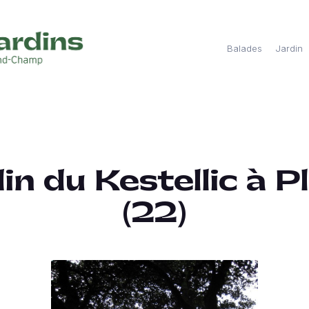
Balades
Jardin
in du Kestellic à P
(22)