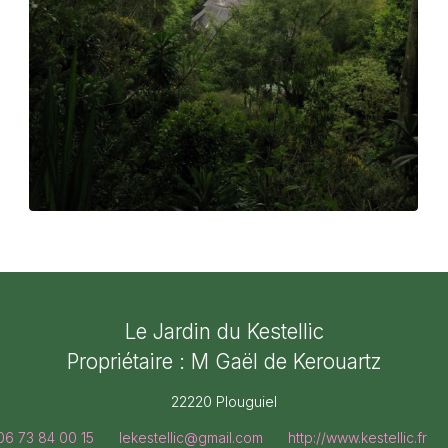
Le Jardin du Kestellic
Propriétaire : M Gaël de Kerouartz
22220 Plouguiel
06 73 84 00 15
lekestellic@gmail.com
http://www.kestellic.fr