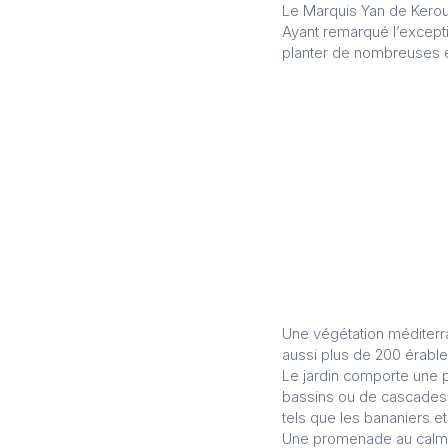
Le Marquis Yan de Keroua
Ayant remarqué l’excepti
planter de nombreuses e
Une végétation méditerra
aussi plus de 200 érabl
Le jardin comporte une p
bassins ou de cascades.
tels que les bananiers e
Une promenade au calme 