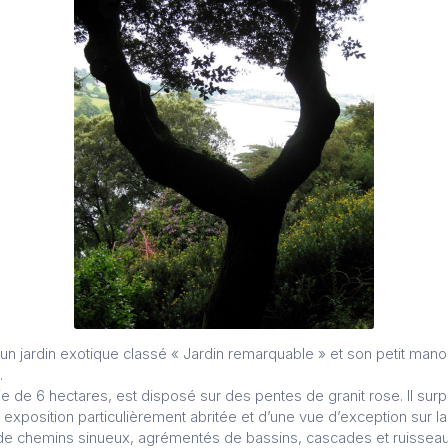
t un jardin exotique classé « Jardin remarquable » et son petit mano
.
ie de 6 hectares, est disposé sur des pentes de granit rose. Il surp
exposition particulièrement abritée et d’une vue d’exception sur la ri
u de chemins sinueux, agrémentés de bassins, cascades et ruisseau