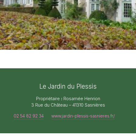
Le Jardin du Plessis
Propriétaire
:
Rosamée Henrion
3 Rue du Château – 41310 Sasnières
02 54 82 92 34
www.jardin-plessis-sasnieres.fr/