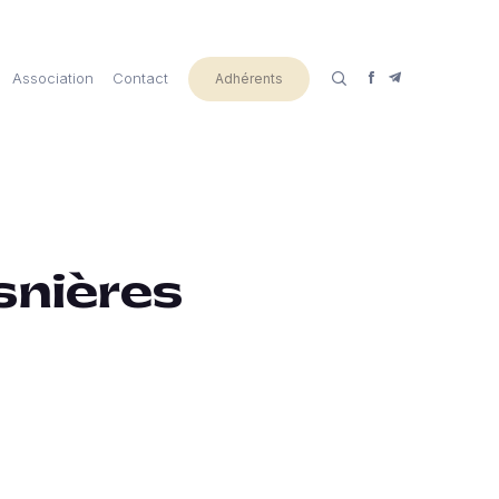
Association
Contact
Adhérents
snières