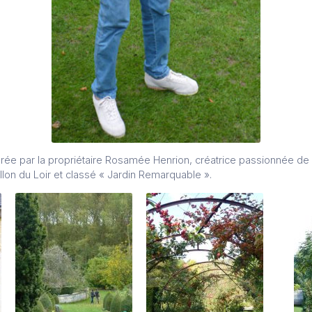
urée par la propriétaire Rosamée Henrion, créatrice passionnée de c
allon du Loir et classé « Jardin Remarquable ».