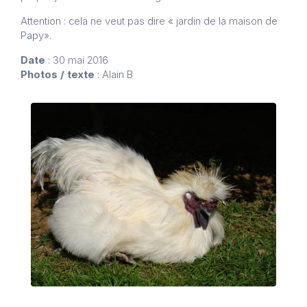
Attention : cela ne veut pas dire « jardin de la maison de
Papy».
Date
: 30 mai 2016
Photos / texte
: Alain B