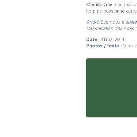
Morailles mise en musiqu
homme passionné qui jam
André Eve nous a quittés
L’Association des Amis d
Date
: 31 mai 2014
Photos / texte
: Mireill