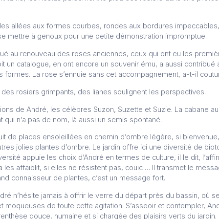
 des allées aux formes courbes, rondes aux bordures impeccables, 
à se mettre à genoux pour une petite démonstration impromptue.
ué au renouveau des roses anciennes, ceux qui ont eu les premièr
oit un catalogue, en ont encore un souvenir ému, a aussi contrib
rs formes. La rose s’ennuie sans cet accompagnement, a-t-il cout
 des rosiers grimpants, des lianes soulignent les perspectives.
ions de André, les célèbres Suzon, Suzette et Suzie. La cabane au 
 qui n’a pas de nom, là aussi un semis spontané.
t de places ensoleillées en chemin d’ombre légère, si bienvenue,
tres jolies plantes d’ombre. Le jardin offre ici une diversité de bi
versité appuie les choix d’André en termes de culture, il le dit, l’aff
 les affaiblit, si elles ne résistent pas, couic … Il transmet le mes
and connaisseur de plantes, c’est un message fort.
ré n’hésite jamais à offrir le verre du départ près du bassin, où 
t moqueuses de toute cette agitation. S’asseoir et contempler, Andr
renthèse douce, humaine et si chargée des plaisirs verts du jardin.