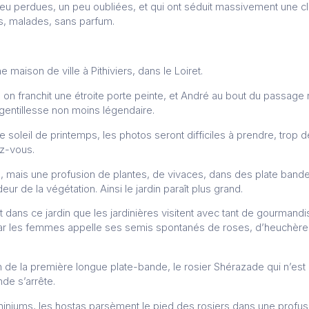
peu perdues, un peu oubliées, et qui ont séduit massivement une c
s, malades, sans parfum.
ne maison de ville à Pithiviers, dans le Loiret.
ît, on franchit une étroite porte peinte, et André au bout du passag
 gentillesse non moins légendaire.
le soleil de printemps, les photos seront difficiles à prendre, trop 
ez-vous.
 mais une profusion de plantes, de vivaces, dans des plate bandes
ur de la végétation. Ainsi le jardin paraît plus grand.
t dans ce jardin que les jardinières visitent avec tant de gourmandis
par les femmes appelle ses semis spontanés de roses, d’heuchèr
in de la première longue plate-bande, le rosier Shérazade qui n’es
nde s’arrête.
iniums, les hostas parsèment le pied des rosiers dans une profusi