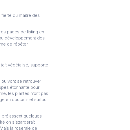
fierté du maître des
es pages de listing en
ué au développement des
ume de répéter.
toit végétalisé, supporte
 où vont se retrouver
otopes étonnante pour
irme, les plantes n’ont pas
sage en douceur et surtout
se prélassent quelques
é on s’attarderait
 Mais la roseraie de