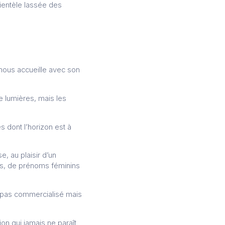
lientèle lassée des
e nous accueille avec son
de lumières, mais les
 dont l’horizon est à
e, au plaisir d’un
es, de prénoms féminins
t pas commercialisé mais
on qui jamais ne paraît