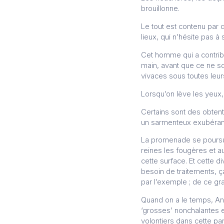
brouillonne.
Le tout est contenu par
lieux, qui n’hésite pas 
Cet homme qui a contrib
main, avant que ce ne s
vivaces sous toutes leu
Lorsqu’on lève les yeux,
Certains sont des obtent
un sarmenteux exubérant
La promenade se poursui
reines les fougères et au
cette surface. Et cette di
besoin de traitements, ça
par l’exemple ; de ce gr
Quand on a le temps, And
‘grosses’ nonchalantes e
volontiers dans cette pa