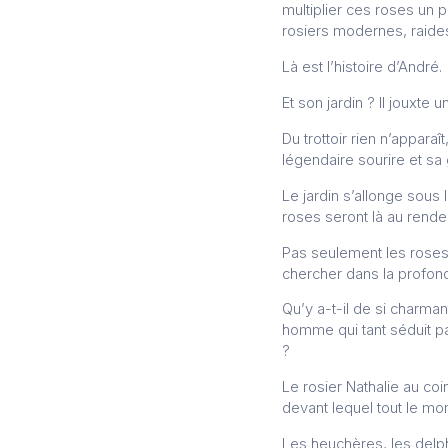
multiplier ces roses un 
rosiers modernes, raide
Là est l’histoire d’André.
Et son jardin ? Il jouxte u
Du trottoir rien n’appara
légendaire sourire et sa
Le jardin s’allonge sous 
roses seront là au rend
Pas seulement les roses,
chercher dans la profonde
Qu’y a-t-il de si charman
homme qui tant séduit 
?
Le rosier Nathalie au co
devant lequel tout le mo
Les heuchères, les delph