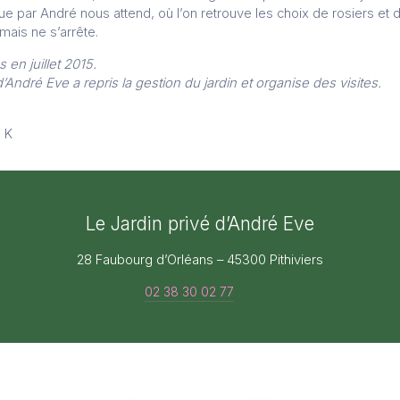
e par André nous attend, où l’on retrouve les choix de rosiers et 
ais ne s’arrête.
 en juillet 2015.
’André Eve a repris la gestion du jardin et organise des visites.
e K
Le Jardin privé d’André Eve
28 Faubourg d’Orléans – 45300 Pithiviers
02 38 30 02 77