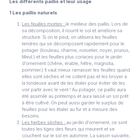
Les différents paillis et leur usage
1 Les paillis naturels
Les feuilles mortes :
le meilleur des paillis. Lors de
sa décomposition, il nourrit le sol et améliore sa
structure. Si on le peut, on utilisera les feuilles
tendres qui se décomposent rapidement pour le
potager (bouleau, charme, noisetier, noyer, prunus,
tilleul.) et les feuilles plus coriaces pour le jardin
d’ornement (chêne, érable, hêtre, magnolia,
pommier.) Il vaut mieux ramasser les feuilles quand
elles sont sèches et ne collent pas et les broyer à
la tondeuse avant de les étaler pour éviter de les
voir partir avec le vent ! Au potager, ce paillis aura
été assimilé au printemps et aura laissé un sol prêt
à être cultivé. On peut aussi garder le surplus de
feuilles pour les étaler au fur et à mesure des
besoins.
Les herbes sèches :
au jardin d’ornement, ce sont
toutes les tiges des fleurs qui meurent et se
couchent sur le sol en automne. La saison suivante,