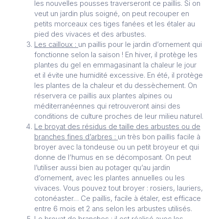
les nouvelles pousses traverseront ce paillis. Si on
veut un jardin plus soigné, on peut recouper en
petits morceaux ces tiges fanées et les étaler au
pied des vivaces et des arbustes.
Les cailloux :
un paillis pour le jardin d’ornement qui
fonctionne selon la saison ! En hiver, il protège les
plantes du gel en emmagasinant la chaleur le jour
et il évite une humidité excessive. En été, il protège
les plantes de la chaleur et du dessèchement. On
réservera ce paillis aux plantes alpines ou
méditerranéennes qui retrouveront ainsi des
conditions de culture proches de leur milieu naturel.
Le broyat des résidus de taille des arbustes ou de
branches fines d’arbres :
un très bon paillis facile à
broyer avec la tondeuse ou un petit broyeur et qui
donne de l’humus en se décomposant. On peut
l’utiliser aussi bien au potager qu’au jardin
d’ornement, avec les plantes annuelles ou les
vivaces. Vous pouvez tout broyer : rosiers, lauriers,
cotonéaster… Ce paillis, facile à étaler, est efficace
entre 6 mois et 2 ans selon les arbustes utilisés.
Le broyat de branches :
il est réalisé avec les