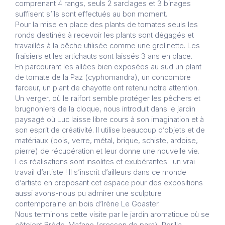
comprenant 4 rangs, seuls 2 sarclages et 3 binages
suffisent s’ils sont effectués au bon moment.
Pour la mise en place des plants de tomates seuls les
ronds destinés à recevoir les plants sont dégagés et
travaillés à la bêche utilisée comme une grelinette. Les
fraisiers et les artichauts sont laissés 3 ans en place.
En parcourant les allées bien exposées au sud un plant
de tomate de la Paz (cyphomandra), un concombre
farceur, un plant de chayotte ont retenu notre attention.
Un verger, où le raifort semble protéger les pêchers et
brugnoniers de la cloque, nous introduit dans le jardin
paysagé où Luc laisse libre cours à son imagination et à
son esprit de créativité. Il utilise beaucoup d’objets et de
matériaux (bois, verre, métal, brique, schiste, ardoise,
pierre) de récupération et leur donne une nouvelle vie.
Les réalisations sont insolites et exubérantes : un vrai
travail d’artiste ! Il s’inscrit d’ailleurs dans ce monde
d’artiste en proposant cet espace pour des expositions
aussi avons-nous pu admirer une sculpture
contemporaine en bois d’Irène Le Goaster.
Nous terminons cette visite par le jardin aromatique où se
côtoient Brède-Mafane (cresson de para), Perilla