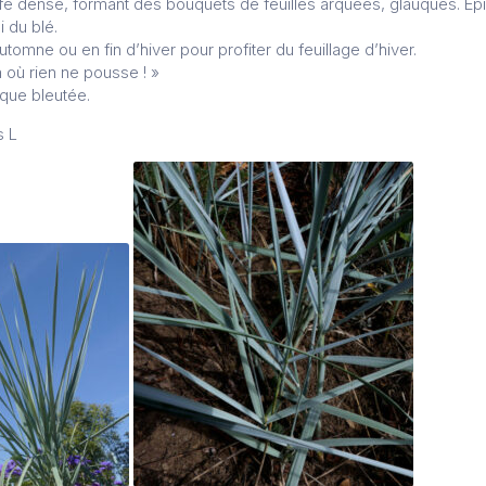
fe dense, formant des bouquets de feuilles arquées, glauques. Epis
 du blé.
automne ou en fin d’hiver pour profiter du feuillage d’hiver.
à où rien ne pousse ! »
que bleutée.
s L