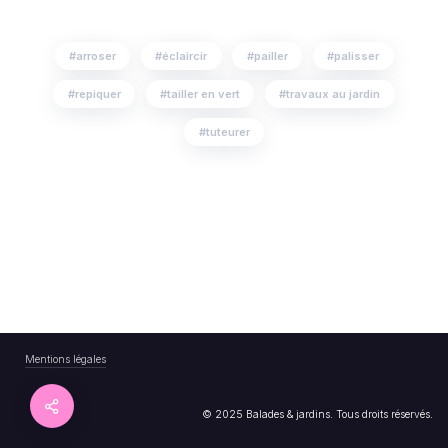
arroser
éclaircir
pailler
palisser
repiquer
tailler en vert
travaux au jardin
tuteurer
Mentions légales
© 2025 Balades & jardins. Tous droits réservés.