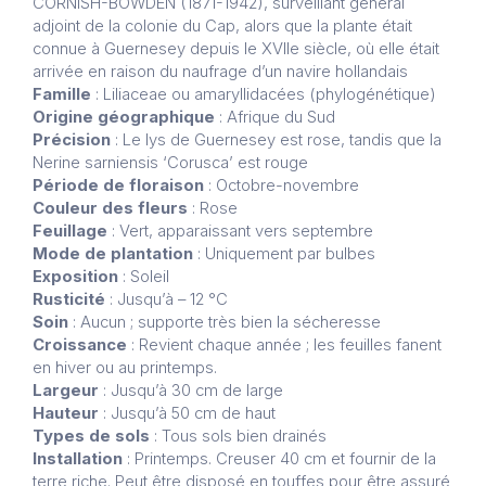
CORNISH-BOWDEN (1871-1942), surveillant général
adjoint de la colonie du Cap, alors que la plante était
connue à Guernesey depuis le XVIIe siècle, où elle était
arrivée en raison du naufrage d’un navire hollandais
Famille
: Liliaceae ou amaryllidacées (phylogénétique)
Origine géographique
: Afrique du Sud
Précision
: Le lys de Guernesey est rose, tandis que la
Nerine sarniensis ‘Corusca’ est rouge
Période de floraison
: Octobre-novembre
Couleur des fleurs
: Rose
Feuillage
: Vert, apparaissant vers septembre
Mode de plantation
: Uniquement par bulbes
Exposition
: Soleil
Rusticité
: Jusqu’à – 12 °C
Soin
: Aucun ; supporte très bien la sécheresse
Croissance
: Revient chaque année ; les feuilles fanent
en hiver ou au printemps.
Largeur
: Jusqu’à 30 cm de large
Hauteur
: Jusqu’à 50 cm de haut
Types de sols
: Tous sols bien drainés
Installation
: Printemps. Creuser 40 cm et fournir de la
terre riche. Peut être disposé en touffes pour être assuré