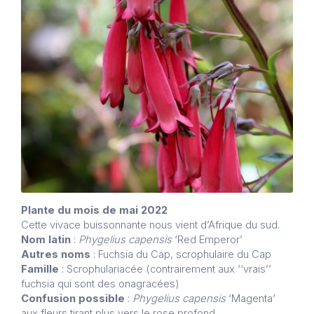
Plante du mois de mai 2022
Cette vivace buissonnante nous vient d’Afrique du sud.
Nom latin
:
Phygelius capensis
‘Red Emperor’
Autres noms
: Fuchsia du Cap, scrophulaire du Cap
Famille
: Scrophulariacée (contrairement aux ‘‘vrais’’
fuchsia qui sont des onagracées)
Confusion possible
:
Phygelius capensis
‘Magenta’
aux fleurs tirant plus vers le rose profond