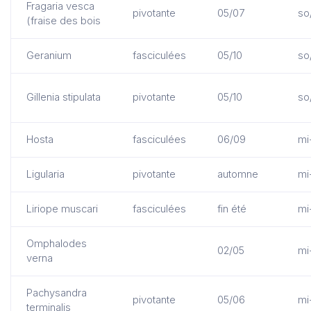
Fragaria vesca
pivotante
05/07
so
(fraise des bois
Geranium
fasciculées
05/10
so
Gillenia stipulata
pivotante
05/10
so
Hosta
fasciculées
06/09
mi
Ligularia
pivotante
automne
mi
Liriope muscari
fasciculées
fin été
mi
Omphalodes
02/05
mi
verna
Pachysandra
pivotante
05/06
mi
terminalis