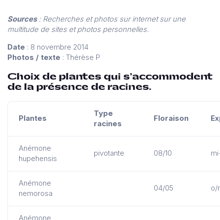
Sources
: Recherches et photos sur internet sur une
multitude de sites et photos personnelles.
Date
: 8 novembre 2014
Photos / texte
: Thérèse P
Choix de plantes qui s’accommodent
de la présence de racines.
Type
Plantes
Floraison
Ex
racines
Anémone
pivotante
08/10
mi
hupehensis
Anémone
04/05
o/
nemorosa
Anémone