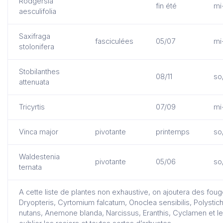
Rodgersia
fin été
mi
aesculifolia
Saxifraga
fasciculées
05/07
mi
stolonifera
Stobilanthes
08/11
so
attenuata
Tricyrtis
07/09
mi
Vinca major
pivotante
printemps
so
Waldestenia
pivotante
05/06
so
ternata
A cette liste de plantes non exhaustive, on ajoutera des fou
Dryopteris, Cyrtomium falcatum, Onoclea sensibilis, Polystich
nutans, Anemone blanda, Narcissus, Eranthis, Cyclamen et le