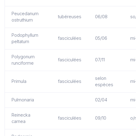
Peucedanum
tubéreuses
06/08
so
ostruthium
Podophyllum
fasciculées
05/06
mi
peltatum
Polygonum
fasciculées
07/11
mi
runciforme
selon
Primula
fasciculées
mi
espèces
Pulmonaria
02/04
mi
Reinecka
fasciculées
09/10
o/
carnea