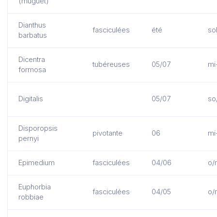
(muguet)
Dianthus
fasciculées
été
sol
barbatus
Dicentra
tubéreuses
05/07
mi
formosa
Digitalis
05/07
so
Disporopsis
pivotante
06
mi
pernyi
Epimedium
fasciculées
04/06
o/
Euphorbia
fasciculées
04/05
o/
robbiae