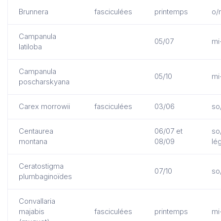
Brunnera
fasciculées
printemps
o/
Campanula
05/07
mi
latiloba
Campanula
05/10
mi
poscharskyana
Carex morrowii
fasciculées
03/06
so
Centaurea
06/07 et
so
montana
08/09
lé
Ceratostigma
07/10
so
plumbaginoïdes
Convallaria
majabis
fasciculées
printemps
mi