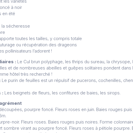
t les variétés
foncé à noir
s en été
C
e la sécheresse
bre
pporte toutes les tailles, y compris totale
outurage ou récupération des drageons
es pollinisateurs l’adorent !
liaires :
Le Cul brun polyphage, les thrips du sureau, la chrysope, 
lles et de nombreuses abeilles et guêpes solitaires pondent dans le
mme hôtel très recherché !
:
Le purin de feuilles est un répulsif de pucerons, cochenilles, chen
s
:
Les beignets de fleurs, les confitures de baies, les sirops.
d’agrément
s découpées, pourpre foncé. Fleurs roses en juin. Baies rouges puis
 6m.
ourpre-noir. Fleurs roses. Baies rouges puis noires. Forme colonnair
ert sombre virant au pourpre foncé. Fleurs roses à pétiole pourpre.