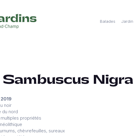
Balades
Jardin
Sambuscus Nigra
 2019
u noir
e du nord
 multiples propriétés
 néolithique
iburnums, chèvrefeuilles, sureaux