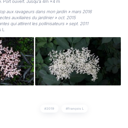
e. Port ouvert. Jusqu’à 4m ×4 m
top aux ravageurs dans mon jardin » mars 2016
ctes auxiliaires du jardinier » oct. 2015
tes qui attirent les pollinisateurs » sept. 2011
s L
2019
François L