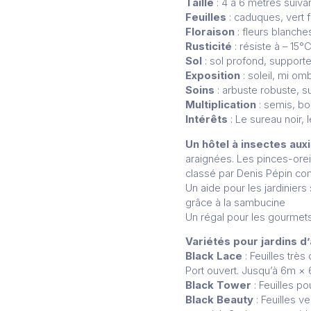
Taille
: 4 à 6 mètres suivan
Feuilles
: caduques, vert 
Floraison
: fleurs blanche
Rusticité
: résiste à – 15°
Sol
: sol profond, support
Exposition
: soleil, mi om
Soins
: arbuste robuste, su
Multiplication
: semis, b
Intérêts
: Le sureau noir, l
Un hôtel à insectes auxi
araignées. Les pinces-orei
classé par Denis Pépin co
Un aide pour les jardiniers
grâce à la sambucine
Un régal pour les gourmet
Variétés pour jardins 
Black Lace
: Feuilles trè
Port ouvert. Jusqu’à 6m ×
Black Tower
: Feuilles p
Black Beauty
: Feuilles v