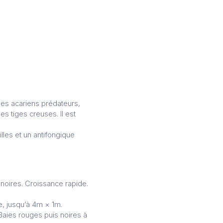
les acariens prédateurs,
s tiges creuses. Il est
illes et un antifongique
 noires. Croissance rapide.
e, jusqu’à 4m × 1m.
 Baies rouges puis noires à