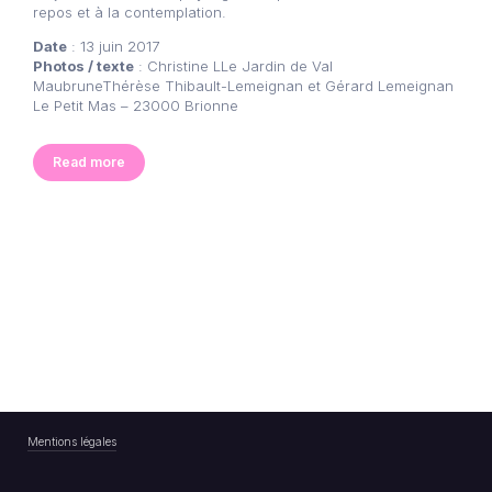
repos et à la contemplation.
Date
: 13 juin 2017
Photos / texte
: Christine LLe Jardin de Val
MaubruneThérèse Thibault-Lemeignan et Gérard Lemeignan
Le Petit Mas – 23000 Brionne
Read more
Mentions légales