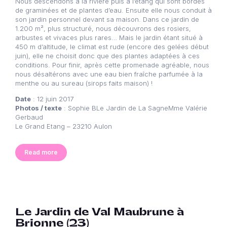
Nous descendons à la rivière puis à l’étang qui sont bordés
de graminées et de plantes d’eau. Ensuite elle nous conduit à
son jardin personnel devant sa maison. Dans ce jardin de
1.200 m², plus structuré, nous découvrons des rosiers,
arbustes et vivaces plus rares… Mais le jardin étant situé à
450 m d’altitude, le climat est rude (encore des gelées début
juin), elle ne choisit donc que des plantes adaptées à ces
conditions. Pour finir, après cette promenade agréable, nous
nous désaltérons avec une eau bien fraîche parfumée à la
menthe ou au sureau (sirops faits maison) !
Date
: 12 juin 2017
Photos / texte
: Sophie BLe Jardin de La SagneMme Valérie
Gerbaud
Le Grand Etang – 23210 Aulon
Read more
Le Jardin de Val Maubrune à
Brionne (23)