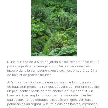
D’une surface de 3,5 ha ce jardin classé remarquable est un
paysage jardiné, aménagé sur un terrain vallonné très
intégré dans la campagne creusoise. Il est entouré de 6 ha
de bois et de prairies fleuries.
A l’entrée, des bouleaux s’épanouissent le long d’un étang,
du haut d’un promontoire nous pouvons admirer une saulaie,
un petit sentier bordé de pervenches nous y conduit. Un
banc en léger surplomb nous permet de contempler les
saules aux troncs dénudés disposés en lignes verticales
perméables au regard. A leurs pieds des hostas, astrances,