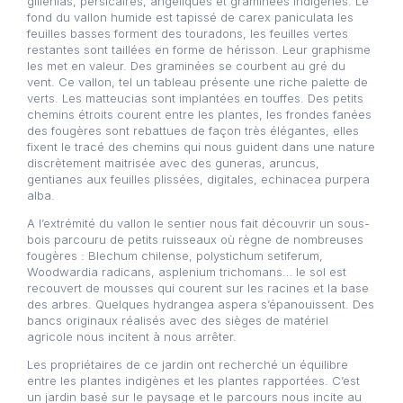
gillenias, persicaires, angéliques et graminées indigènes. Le
fond du vallon humide est tapissé de carex paniculata les
feuilles basses forment des touradons, les feuilles vertes
restantes sont taillées en forme de hérisson. Leur graphisme
les met en valeur. Des graminées se courbent au gré du
vent. Ce vallon, tel un tableau présente une riche palette de
verts. Les matteucias sont implantées en touffes. Des petits
chemins étroits courent entre les plantes, les frondes fanées
des fougères sont rebattues de façon très élégantes, elles
fixent le tracé des chemins qui nous guident dans une nature
discrètement maitrisée avec des guneras, aruncus,
gentianes aux feuilles plissées, digitales, echinacea purpera
alba.
A l’extrémité du vallon le sentier nous fait découvrir un sous-
bois parcouru de petits ruisseaux où règne de nombreuses
fougères : Blechum chilense, polystichum setiferum,
Woodwardia radicans, asplenium trichomans… le sol est
recouvert de mousses qui courent sur les racines et la base
des arbres. Quelques hydrangea aspera s’épanouissent. Des
bancs originaux réalisés avec des sièges de matériel
agricole nous incitent à nous arrêter.
Les propriétaires de ce jardin ont recherché un équilibre
entre les plantes indigènes et les plantes rapportées. C’est
un jardin basé sur le paysage et le parcours nous incite au