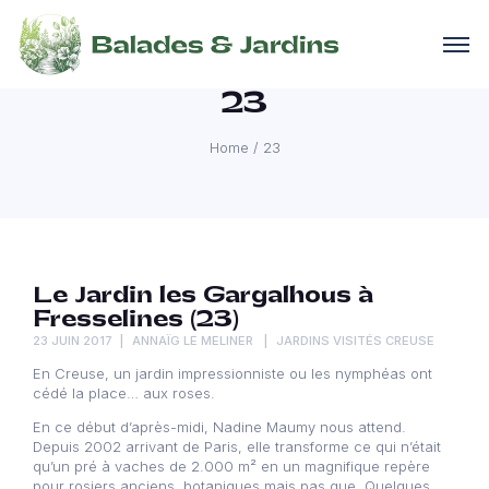
23
Home
/
23
Le Jardin les Gargalhous à
Fresselines (23)
23 JUIN 2017
ANNAÏG LE MELINER
JARDINS VISITÉS CREUSE
En Creuse, un jardin impressionniste ou les nymphéas ont
cédé la place… aux roses.
En ce début d’après-midi, Nadine Maumy nous attend.
Depuis 2002 arrivant de Paris, elle transforme ce qui n’était
qu’un pré à vaches de 2.000 m² en un magnifique repère
pour rosiers anciens, botaniques mais pas que. Quelques