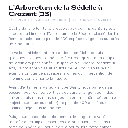
L’Arboretum de la Sédelle à
Crozant (23)
23 JUIN 2017
ANNAÏG LE MELINER
JARDINS VISITÉS CREUSE
Caché dans le territoire creusois, aux confins du Berry et à
la porte du Limousin, l’Arboretum de la Sédelle, classé Jardin
Remarquable, abrite plus de 400 espèces végétales sur près
de 6 hectares.
Le vallon, initialement terre agricole en friche depuis
quelques dizaines d’années, a été reconquis par un couple
de jardiniers passionnés, Philippe et Nell Wanty. Pendant 30
ans, ils ont apprivoisé et sculpté ce lieu pour en faire un
exemple unique de paysages jardinés où l’intervention de
l’homme complémente la nature.
Avant d’entamer la visite, Philippe Wanty nous parle de sa
passion pour ce lieu dont les couleurs changent au fil des
saisons puis nous nous dirigeons vers un chêne pédonculé
majestueux (quercus robur) de plus de 400 ans. Nous
sommes déjà sous le charme !
Puis, nous descendons doucement le long d’une vallée
arborée de multiples essences d’arbres. Nous croisons un
orme de Sibérie qui nous invite à poursuivre notre balade….