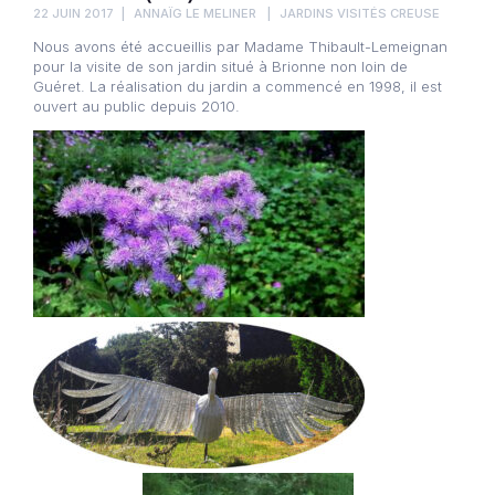
22 JUIN 2017
ANNAÏG LE MELINER
JARDINS VISITÉS CREUSE
Nous avons été accueillis par Madame Thibault-Lemeignan
pour la visite de son jardin situé à Brionne non loin de
Guéret. La réalisation du jardin a commencé en 1998, il est
ouvert au public depuis 2010.