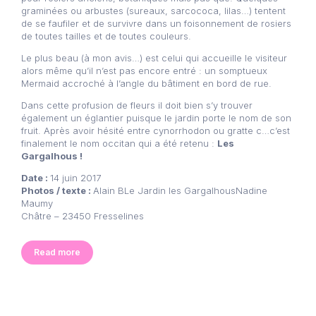
graminées ou arbustes (sureaux, sarcococa, lilas…) tentent
de se faufiler et de survivre dans un foisonnement de rosiers
de toutes tailles et de toutes couleurs.
Le plus beau (à mon avis…) est celui qui accueille le visiteur
alors même qu’il n’est pas encore entré : un somptueux
Mermaid accroché à l’angle du bâtiment en bord de rue.
Dans cette profusion de fleurs il doit bien s’y trouver
également un églantier puisque le jardin porte le nom de son
fruit. Après avoir hésité entre cynorrhodon ou gratte c…c’est
finalement le nom occitan qui a été retenu :
Les
Gargalhous !
Date :
14 juin 2017
Photos / texte :
Alain BLe Jardin les GargalhousNadine
Maumy
Châtre – 23450 Fresselines
Read more