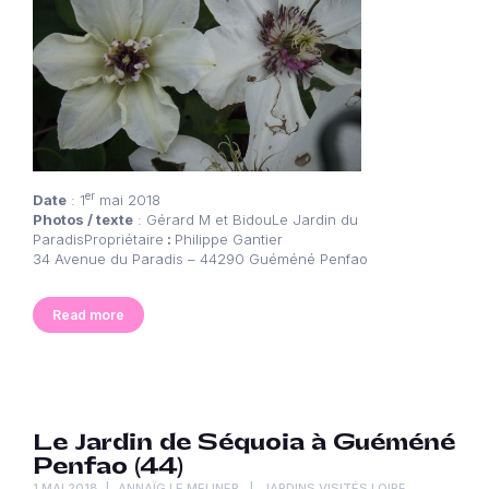
er
Date
: 1
mai 2018
Photos / texte
: Gérard M et BidouLe Jardin du
ParadisPropriétaire
:
Philippe Gantier
34 Avenue du Paradis – 44290 Guéméné Penfao
Read more
Le Jardin de Séquoia à Guéméné
Penfao (44)
1 MAI 2018
ANNAÏG LE MELINER
JARDINS VISITÉS LOIRE