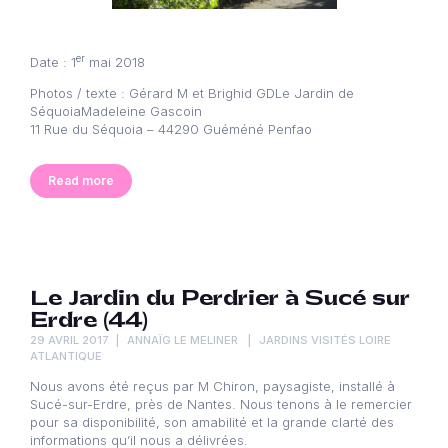
er
Date : 1
mai 2018
Photos / texte : Gérard M et Brighid GDLe Jardin de
SéquoiaMadeleine Gascoin
11 Rue du Séquoia – 44290 Guéméné Penfao
Read more
Le Jardin du Perdrier à Sucé sur
Erdre (44)
29 AVRIL 2017
ANNAÏG LE MELINER
JARDINS VISITÉS LOIRE
ATLANTIQUE
Nous avons été reçus par M Chiron, paysagiste, installé à
Sucé-sur-Erdre, près de Nantes. Nous tenons à le remercier
pour sa disponibilité, son amabilité et la grande clarté des
informations qu’il nous a délivrées.