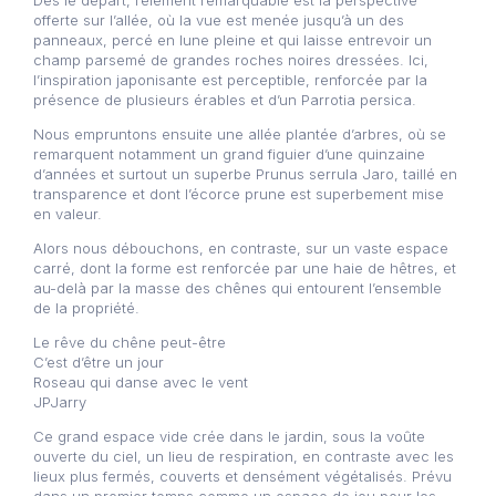
Dès le départ, l’élément remarquable est la perspective
offerte sur l’allée, où la vue est menée jusqu’à un des
panneaux, percé en lune pleine et qui laisse entrevoir un
champ parsemé de grandes roches noires dressées. Ici,
l’inspiration japonisante est perceptible, renforcée par la
présence de plusieurs érables et d’un Parrotia persica.
Nous empruntons ensuite une allée plantée d’arbres, où se
remarquent notamment un grand figuier d’une quinzaine
d’années et surtout un superbe Prunus serrula Jaro, taillé en
transparence et dont l’écorce prune est superbement mise
en valeur.
Alors nous débouchons, en contraste, sur un vaste espace
carré, dont la forme est renforcée par une haie de hêtres, et
au-delà par la masse des chênes qui entourent l’ensemble
de la propriété.
Le rêve du chêne peut-être
C’est d’être un jour
Roseau qui danse avec le vent
JPJarry
Ce grand espace vide crée dans le jardin, sous la voûte
ouverte du ciel, un lieu de respiration, en contraste avec les
lieux plus fermés, couverts et densément végétalisés. Prévu