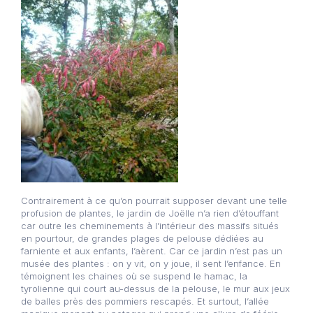
Contrairement à ce qu’on pourrait supposer devant une telle
profusion de plantes, le jardin de Joëlle n’a rien d’étouffant
car outre les cheminements à l’intérieur des massifs situés
en pourtour, de grandes plages de pelouse dédiées au
farniente et aux enfants, l’aèrent. Car ce jardin n’est pas un
musée des plantes : on y vit, on y joue, il sent l’enfance. En
témoignent les chaines où se suspend le hamac, la
tyrolienne qui court au-dessus de la pelouse, le mur aux jeux
de balles près des pommiers rescapés. Et surtout, l’allée