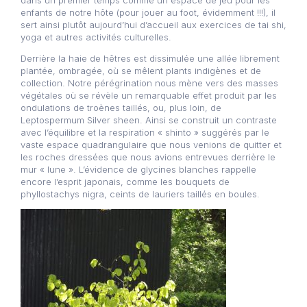
dans un premier temps comme un espace de jeu pour les
enfants de notre hôte (pour jouer au foot, évidemment !!!), il
sert ainsi plutôt aujourd’hui d’accueil aux exercices de tai shi,
yoga et autres activités culturelles.
Derrière la haie de hêtres est dissimulée une allée librement
plantée, ombragée, où se mêlent plants indigènes et de
collection. Notre pérégrination nous mène vers des masses
végétales où se révèle un remarquable effet produit par les
ondulations de troènes taillés, ou, plus loin, de
Leptospermum Silver sheen. Ainsi se construit un contraste
avec l’équilibre et la respiration « shinto » suggérés par le
vaste espace quadrangulaire que nous venions de quitter et
les roches dressées que nous avions entrevues derrière le
mur « lune ». L’évidence de glycines blanches rappelle
encore l’esprit japonais, comme les bouquets de
phyllostachys nigra, ceints de lauriers taillés en boules.