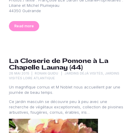
Liliane et Michel Plumejeau
44350 Guérande
Read more
La Closerie de Pomone à La
Chapelle Launay (44)
28 MAI 2015
RONAN QUIDU
JARDINS DÉJÀ VISITÉS
,
JARDINS
VISITÉS LOIRE ATLANTIQUE
Un magnifique cornus et M Noblet nous accueillent par une
journée de beau temps.
Ce jardin masculin se découvre peu à peu avec une
recherche de végétaux exceptionnels, collection de pivoines
arbustives, fougères, cornus, érables, iris…