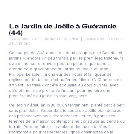
Le Jardin de Joëlle à Guérande
(44)
18 OCTOBRE 2015
ANNAÏG LE MELINER
JARDINS VISITÉS LOIRE
ATLANTIQUE
Campagne de Guérande ; les deux groupes de « Balades et
jardins », encore un peu transis par les premières fraîcheurs
d’automne, se retrouvent pour un pique-nique dans la
grande cour gravillonnée du jardin de Joëlle et Jean-
Philippe. Le soleil, la chaleur des hôtes et la liqueur de
réglisse ont tôt fait de réchauffer les frileux. (A 10 heures en
arrivant, les frileux ont été accueillis au coin d’un feu avec
café et thé…). Je profite de l’instant pour me faire une
première idée du jardin : vaste, vert, aéré.
Ce jardin n’était, en 1980 qu’un terrain plat, planté petit à petit
sans plan défini. Cependant le souci de Joëlle était de créer
des perspectives pour accrocher l’œil et ce, à partir des
fenêtres de la maison contemporaine construite au centre du
terrain. Pour ce faire, elle a planté des haies taillées à
l’horizontale pour respecter les lignes dominantes de la