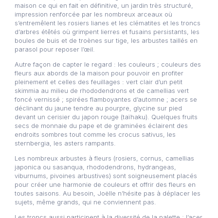
maison ce qui en fait en définitive, un jardin très structuré,
impression renforcée par les nombreux arceaux où
s’entremêlent les rosiers lianes et les clématites et les troncs
d’arbres étêtés où grimpent lierres et fusains persistants, les
boules de buis et de troènes sur tige, les arbustes taillés en
parasol pour reposer l’œil.
Autre façon de capter le regard : les couleurs ; couleurs des
fleurs aux abords de la maison pour pouvoir en profiter
pleinement et celles des feuillages : vert clair d’un petit
skimmia au milieu de rhododendrons et de camellias vert
foncé vernissé ; spirées flamboyantes d’automne ; acers se
déclinant du jaune tendre au pourpre, glycine sur pied
devant un cerisier du japon rouge (taïhaku). Quelques fruits
secs de monnaie du pape et de graminées éclairent des
endroits sombres tout comme les crocus sativus, les
sternbergia, les asters rampants.
Les nombreux arbustes à fleurs (rosiers, cornus, camellias
japonica ou sasanqua, rhododendrons, hydrangeas,
viburnums, pivoines arbustives) sont soigneusement placés
pour créer une harmonie de couleurs et offrir des fleurs en
toutes saisons. Au besoin, Joëlle n’hésite pas à déplacer les
sujets, même grands, qui ne conviennent pas.
Les troncs aussi participent à la diversité de la palette ; l’acer