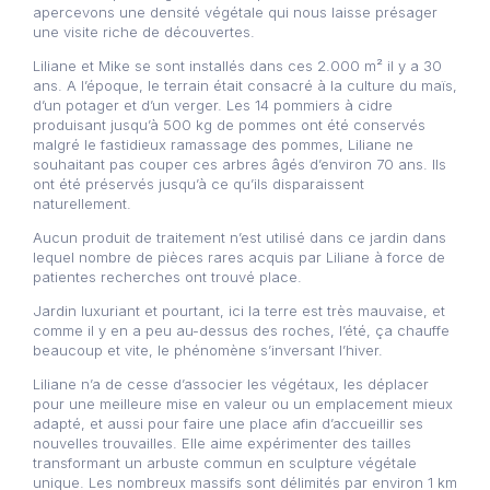
apercevons une densité végétale qui nous laisse présager
une visite riche de découvertes.
Liliane et Mike se sont installés dans ces 2.000 m² il y a 30
ans. A l’époque, le terrain était consacré à la culture du maïs,
d’un potager et d’un verger. Les 14 pommiers à cidre
produisant jusqu’à 500 kg de pommes ont été conservés
malgré le fastidieux ramassage des pommes, Liliane ne
souhaitant pas couper ces arbres âgés d’environ 70 ans. Ils
ont été préservés jusqu’à ce qu’ils disparaissent
naturellement.
Aucun produit de traitement n’est utilisé dans ce jardin dans
lequel nombre de pièces rares acquis par Liliane à force de
patientes recherches ont trouvé place.
Jardin luxuriant et pourtant, ici la terre est très mauvaise, et
comme il y en a peu au-dessus des roches, l’été, ça chauffe
beaucoup et vite, le phénomène s’inversant l’hiver.
Liliane n’a de cesse d’associer les végétaux, les déplacer
pour une meilleure mise en valeur ou un emplacement mieux
adapté, et aussi pour faire une place afin d’accueillir ses
nouvelles trouvailles. Elle aime expérimenter des tailles
transformant un arbuste commun en sculpture végétale
unique. Les nombreux massifs sont délimités par environ 1 km