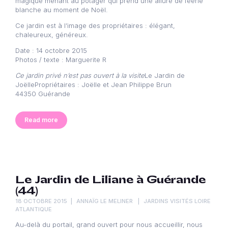
magique menant au potager qui prend une allure de féérie
blanche au moment de Noël.
Ce jardin est à l’image des propriétaires : élégant,
chaleureux, généreux.
Date : 14 octobre 2015
Photos / texte : Marguerite R
Ce jardin privé n’est pas ouvert à la visite
Le Jardin de
JoëllePropriétaires : Joëlle et Jean Philippe Brun
44350 Guérande
Read more
Le Jardin de Liliane à Guérande
(44)
18 OCTOBRE 2015
ANNAÏG LE MELINER
JARDINS VISITÉS LOIRE
ATLANTIQUE
Au-delà du portail, grand ouvert pour nous accueillir, nous