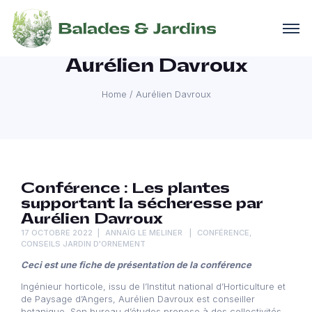
Aurélien Davroux
Home
/
Aurélien Davroux
Conférence : Les plantes
supportant la sécheresse par
Aurélien Davroux
17 OCTOBRE 2022
ANNAÏG LE MELINER
CONFÉRENCE
,
CONSEILS JARDIN D'ORNEMENT
Ceci est une fiche de présentation de la conférence
Ingénieur horticole, issu de l’Institut national d’Horticulture et
de Paysage d’Angers, Aurélien Davroux est conseiller
botanique. Son bureau d’études propose à des collectivités