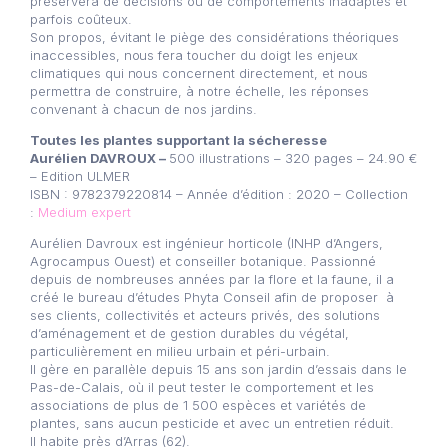
préservera de décisions ou de comportements inadaptés et
parfois coûteux.
Son propos, évitant le piège des considérations théoriques
inaccessibles, nous fera toucher du doigt les enjeux
climatiques qui nous concernent directement, et nous
permettra de construire, à notre échelle, les réponses
convenant à chacun de nos jardins.
Toutes les plantes supportant la sécheresse
Aurélien DAVROUX –
500 illustrations – 320 pages – 24.90 €
– Edition ULMER
ISBN : 9782379220814 – Année d’édition : 2020 – Collection
:
Medium expert
Aurélien Davroux est ingénieur horticole (INHP d’Angers,
Agrocampus Ouest) et conseiller botanique. Passionné
depuis de nombreuses années par la flore et la faune, il a
créé le bureau d’études Phyta Conseil afin de proposer à
ses clients, collectivités et acteurs privés, des solutions
d’aménagement et de gestion durables du végétal,
particulièrement en milieu urbain et péri-urbain.
Il gère en parallèle depuis 15 ans son jardin d’essais dans le
Pas-de-Calais, où il peut tester le comportement et les
associations de plus de 1 500 espèces et variétés de
plantes, sans aucun pesticide et avec un entretien réduit.
Il habite près d’Arras (62).