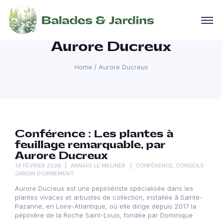
Aurore Ducreux
Home
/
Aurore Ducreux
Conférence : Les plantes à
feuillage remarquable, par
Aurore Ducreux
14 FÉVRIER 2026
ANNAÏG LE MELINER
CONFÉRENCE
,
CONSEILS
JARDIN D'ORNEMENT
Aurore Ducreux est une pépiniériste spécialisée dans les
plantes vivaces et arbustes de collection, installée à Sainte-
Pazanne, en Loire-Atlantique, où elle dirige depuis 2017 la
pépinière de la Roche Saint-Louis, fondée par Dominique