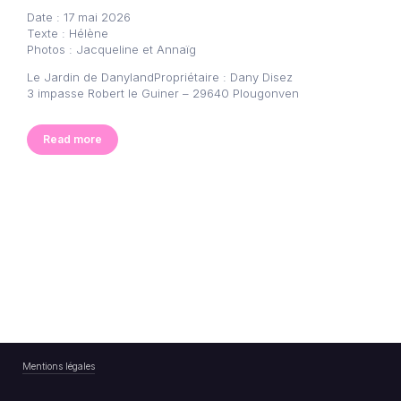
Date : 17 mai 2026
Texte : Hélène
Photos : Jacqueline et Annaïg
Le Jardin de DanylandPropriétaire : Dany Disez
3 impasse Robert le Guiner – 29640 Plougonven
Read more
Mentions légales