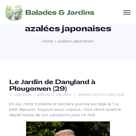
azalées japonaises
Home
/
azalées japonaises
Le Jardin de Danyland à
Plougonven (29)
17 JUIN 2026
ANNAÏG LE MELINER
JARDINS VISITÉS FINISTÈRE
Eh oui, notre troisième et dernière journée est déjà là ! Le
petit déjeuner, toujours aussi copieux, nous réunit avant le
départ munis de nos sandwichs pour ce midi.