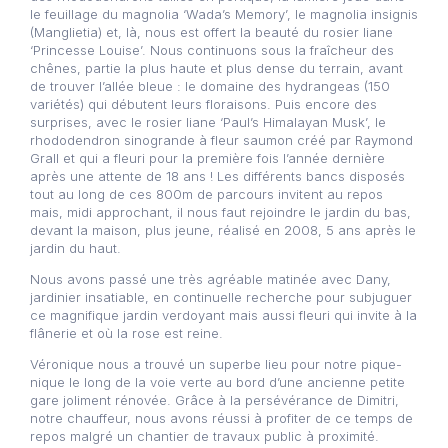
le feuillage du magnolia ‘Wada’s Memory’, le magnolia insignis
(Manglietia) et, là, nous est offert la beauté du rosier liane
‘Princesse Louise’. Nous continuons sous la fraîcheur des
chênes, partie la plus haute et plus dense du terrain, avant
de trouver l’allée bleue : le domaine des hydrangeas (150
variétés) qui débutent leurs floraisons. Puis encore des
surprises, avec le rosier liane ‘Paul’s Himalayan Musk’, le
rhododendron sinogrande à fleur saumon créé par Raymond
Grall et qui a fleuri pour la première fois l’année dernière
après une attente de 18 ans ! Les différents bancs disposés
tout au long de ces 800m de parcours invitent au repos
mais, midi approchant, il nous faut rejoindre le jardin du bas,
devant la maison, plus jeune, réalisé en 2008, 5 ans après le
jardin du haut.
Nous avons passé une très agréable matinée avec Dany,
jardinier insatiable, en continuelle recherche pour subjuguer
ce magnifique jardin verdoyant mais aussi fleuri qui invite à la
flânerie et où la rose est reine.
Véronique nous a trouvé un superbe lieu pour notre pique-
nique le long de la voie verte au bord d’une ancienne petite
gare joliment rénovée. Grâce à la persévérance de Dimitri,
notre chauffeur, nous avons réussi à profiter de ce temps de
repos malgré un chantier de travaux public à proximité.